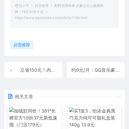
包小可
好货推荐
配料简简单单 沂蒙公社山楂棒棒
糖：19元50支大促
https://www.baoxiaoke.com/article/7166.html
好货推荐
立省150元！内蒙老牌科尔沁风干牛肉冲量：两件券后50元
约9元/月：QQ音乐豪华绿钻年卡109.4元官方发车
相关文章