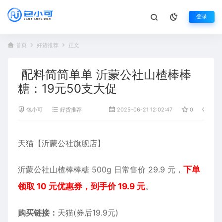
登录
首页
好货推荐
正文
配料简简单单 沂蒙公社山楂棒棒
糖：19元50支大促
包小可
好货推荐
2025-06-21 12:02:47
0
648
天猫【沂蒙公社旗舰店】
沂蒙公社山楂棒棒糖 500g 日常售价 29.9 元，
下单
领取 10 元优惠券，到手价 19.9 元
。
购买链接：
天猫(券后19.9元)