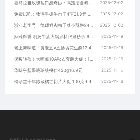
喜马拉雅玫瑰盐口感奇妙：高露洁含氟牙膏4元/支久违发车
2025-12-02
免费试吃：牧谣手撕牛肉干4两21.9元 原价49.9
2025-12-02
浙江老字号：德辉鲜肉梅干菜小酥饼24元80个发车
2025-12-02
麻辣鲜香 明扬牛油火锅底料限量秒杀 6袋到手16.36元
2025-11-19
老上海味道：黄老五×五酥坊花生酥12.4元/斤探新低
2025-11-19
保暖轻盈！大嘴猴10A秋衣套装大促：14元券 39.1到手
2025-11-16
华味亨坚果琥珀核桃仁450g16.9元
2025-11-16
橘珍堂十年陈藏橘红切片大促 100克9.9元
2025-11-16