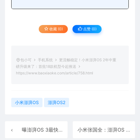
收藏 (0)
点赞 (
0
)
包小可
手机系统
更流畅稳定！小米澎湃OS 2年中重
磅升级来了：首批18款机型今起推送
https://www.baoxiaoke.com/article/758.html
小米澎湃OS
澎湃OS2
曝澎湃OS 3最快Q3登场：小米16将首发
小米张国全：澎湃OS 2发布以来改善1858项体验问题