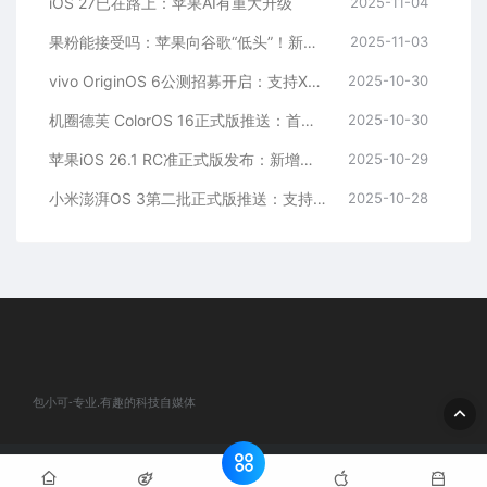
iOS 27已在路上：苹果AI有重大升级
2025-11-04
果粉能接受吗：苹果向谷歌“低头”！新版Siri付费采用Gemini
2025-11-03
vivo OriginOS 6公测招募开启：支持X200、iQOO 13等10款机型
2025-10-30
机圈德芙 ColorOS 16正式版推送：首批适配11款机型
2025-10-30
苹果iOS 26.1 RC准正式版发布：新增液态玻璃透明度调节、国行AI依然没戏
2025-10-29
小米澎湃OS 3第二批正式版推送：支持小米MIX Flip 2、小米平板7等10款机型
2025-10-28
包小可-专业.有趣的科技自媒体
© 2020 包小可-专业.有趣的科技自媒体. All rights reserved
网站地