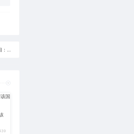
中国式浪漫！复旦建校120周年特别版录取通知书亮相：内含茶砖、自研NFC卡
该
439