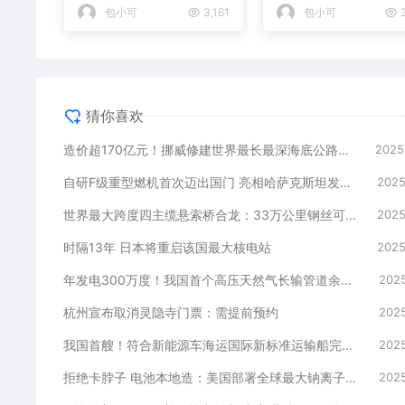
路隧道
发电项目
包小可
3,161
包小可
3
猜你喜欢
造价超170亿元！挪威修建世界最长最深海底公路隧道
2025
自研F级重型燃机首次迈出国门 亮相哈萨克斯坦发电项目
2025
世界最大跨度四主缆悬索桥合龙：33万公里钢丝可绕地球8圈
2025
时隔13年 日本将重启该国最大核电站
2025
年发电300万度！我国首个高压天然气长输管道余压发电项目投运
2025
杭州宣布取消灵隐寺门票：需提前预约
2025
我国首艘！符合新能源车海运国际新标准运输船完工 7000个车位
2025
拒绝卡脖子 电池本地造：美国部署全球最大钠离子电池储能系统
2025