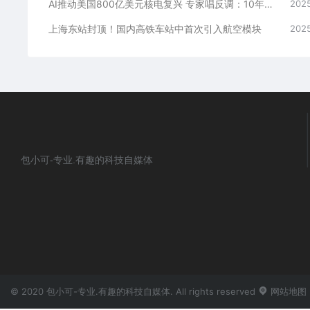
AI推动美国800亿美元核电复兴 专家唱反调：10年都搞不定
2025
上海东站封顶！国内高铁车站中首次引入航空模块
2025
包小可-专业.有趣的科技自媒体
© 2020 包小可-专业.有趣的科技自媒体. All rights reserved
网站地图