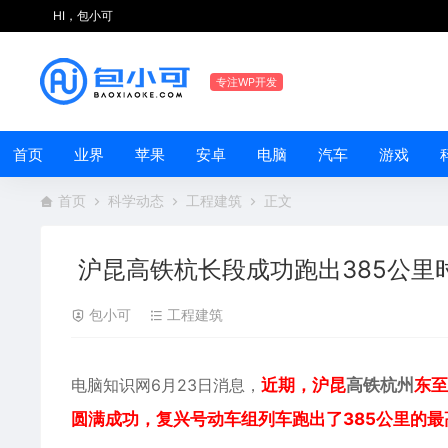
HI，包小可
专注WP开发
首页
业界
苹果
安卓
电脑
汽车
游戏
首页
科学动态
工程建筑
正文
沪昆高铁杭长段成功跑出385公里
包小可
工程建筑
电脑知识网6月23日消息，
近期，沪昆
高铁
杭州
东至
圆满成功，
复兴号动车组列车跑出了385公里的