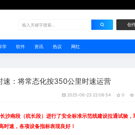
创
科学
软件
资讯
热议
网红
时速：将常态化按350公里时速运营
2025-06-23 22:08:54
0
长沙南段（杭长段）进行了安全标准示范线建设拉通试验，
最高时速，各项设备指标表现良好！