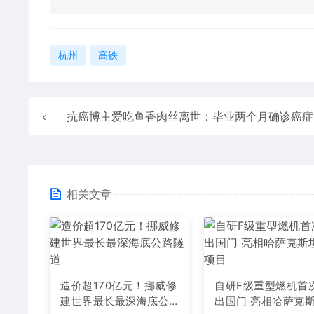
杭州
高铁
抗癌博主爱吃鱼香肉丝离世：毕业两个月确诊癌症
相关文章
造价超170亿元！挪威修
自研F级重型燃机首
建世界最长最深海底公
出国门 亮相哈萨克