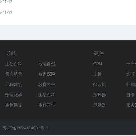
-11-12
-11-12
导航
硬件
生活百科
地理自然
CPU
一体
天文航天
奇趣探险
主板
光驱
工程建筑
教育未来
打印机
扫描
数理化学
生活百科
散热器
显卡
生物世界
生科医学
显示器
服务
粤ICP备2024184932号-1