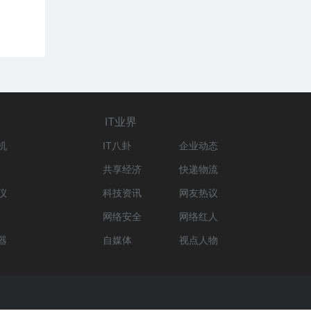
IT业界
机
IT八卦
企业动态
共享经济
快递物流
仪
科技资讯
网友热议
网络安全
网络红人
器
自媒体
视点人物