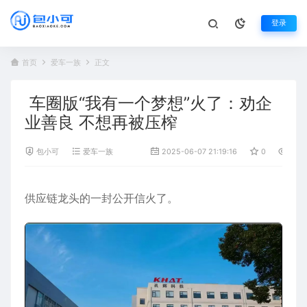
登录
首页
爱车一族
正文
车圈版“我有一个梦想”火了：劝企
业善良 不想再被压榨
包小可
爱车一族
2025-06-07 21:19:16
0
548
供应链龙头的一封公开信火了。