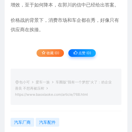
增效，至于如何降本，在郭川的信中已经给出答案。
价格战的背景下，消费市场和车企都在秀，好像只有
供应商在挨揍。
收藏 (0)
点赞 (
0
)
包小可
爱车一族
车圈版“我有一个梦想”火了：劝企业
善良 不想再被压榨
https://www.baoxiaoke.com/article/768.html
汽车厂商
汽车配件