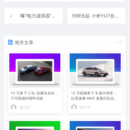
曝“电力滤清器”问世 网友嘲讽！真相曝光根本不是那回事
599元起 小米YU7合金车模发布：1:18比例 四轮避震超还原
相关文章
10 万拿下 2.5L 自吸马自达，
12 万就能拿下 B 级大轿车，
只可惜国内暂时没份
比亚迪秦 MAX 直接打乱合资
定价逻辑
包小可
包小可