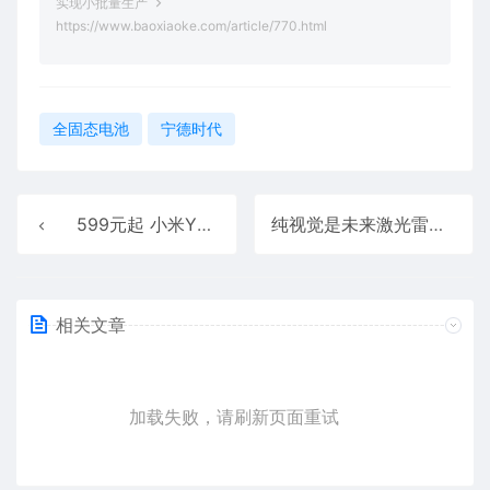
实现小批量生产
https://www.baoxiaoke.com/article/770.html
全固态电池
宁德时代
599元起 小米YU7合金车模发布：1:18比例 四轮避震超还原
纯视觉是未来激光雷达不香了吗：禾赛科技第一个不同意！
相关文章
加载失败，请刷新页面重试