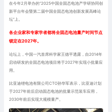
在今年2月举办的“2025中国全固态电池产学研协同创
新平台年会暨第二届中国全固态电池创新发展高峰论
坛”上。
各企业家和专家学者都将全固态电池量产时间节点
锁定在2027年。
论坛上，中国一汽首席科学家王德平透露，自2014年
启动研发的全固态电池项目将于2027年实现小批量应
用。
比亚迪锂电池有限公司CTO孙华军表示，比亚迪计划
于2027年前后启动固态电池的批量示范装车应用，
2030年前后实现大规模量产。