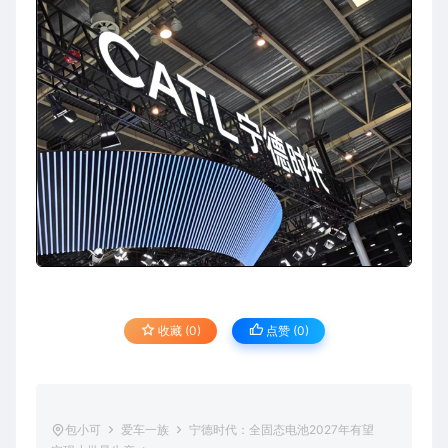
收藏 (0)
点赞 (
0
)
包小可
爱车一族
宁德时代：全固态电池2027年有望