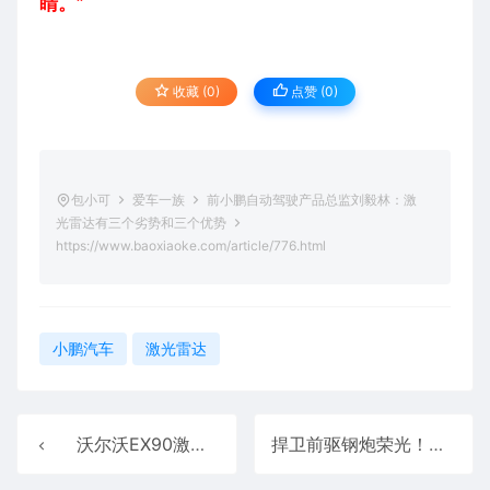
睛。”
收藏 (0)
点赞 (
0
)
包小可
爱车一族
前小鹏自动驾驶产品总监刘毅林：激
光雷达有三个劣势和三个优势
https://www.baoxiaoke.com/article/776.html
小鹏汽车
激光雷达
沃尔沃EX90激光雷达烧坏手机摄像头传感器：全过程曝光
捍卫前驱钢炮荣光！大众高尔夫GTI Edition 50战纽北：7分46秒13