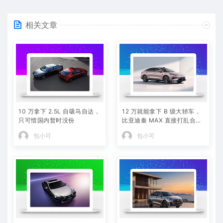
相关文章
10 万拿下 2.5L 自吸马自达，
12 万就能拿下 B 级大轿车，
只可惜国内暂时没份
比亚迪秦 MAX 直接打乱合资
定价逻辑
包小可
包小可