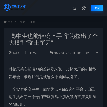
登录
首页
IT业界
正文
高中生也能轻松上手 华为整出了个
大模型“瑞士军刀”
包小可
IT业界
2025-06-25 09:59:07
0
431
对整天关心前沿AI的差评君来说，比起大厂的新模型
发布会，最近我倒是被这么个新闻吸引了。
一个17岁的高中生，靠
华为
云MaaS这个平台，自己
动手搞出了一个专门帮唇腭裂小朋友做语言康复训练
的AI应用。