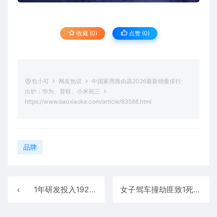
收藏 (0)
点赞 (
0
)
包小可
网友热议
中国家用路由器2026最新销量排行
出炉：华为、普联、小米前三
https://www.baoxiaoke.com/article/83588.html
品牌
1年研发投入1923亿元近2倍于利润！华为终端、汽车两大业务大放异彩
女子驾车撞劫匪致1死2伤！本人无罪受伤劫匪双双获刑