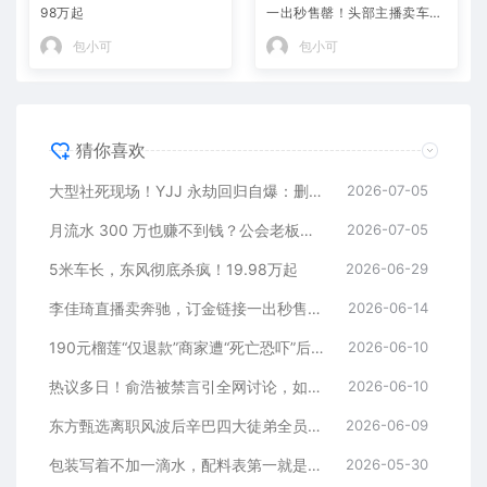
98万起
一出秒售罄！头部主播卖车，
反而说明日子不好过了！
包小可
包小可
猜你喜欢
大型社死现场！YJJ 永劫回归自爆：删老婆好友、黑名单躺平 PDD，冠军白银局全员白给
2026-07-05
月流水 300 万也赚不到钱？公会老板晒完整账单，直面黑奴合同全网争议
2026-07-05
5米车长，东风彻底杀疯！19.98万起
2026-06-29
李佳琦直播卖奔驰，订金链接一出秒售罄！头部主播卖车，反而说明日子不好过了！
2026-06-14
190元榴莲“仅退款”商家遭“死亡恐吓”后，一女子买1100件衣服仅退款1000件！“仅退款”的尽头难道是踩缝纫机？
2026-06-10
热议多日！俞浩被禁言引全网讨论，如今微博官方首度公开回应
2026-06-10
东方甄选离职风波后辛巴四大徒弟全员离场！直播带货黄金时代落幕
2026-06-09
包装写着不加一滴水，配料表第一就是水，这届商家的文字游戏玩疯了
2026-05-30