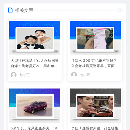
相关文章
大型社死现场！YJJ 永劫回归
月流水 300 万也赚不到钱？
自爆：删老婆好友、黑名单躺
公会老板晒完整账单，直面黑
平 PDD，冠军白银局全员白
奴合同全网争议
包小可
包小可
给
5米车长，东风彻底杀疯！19.
李佳琦直播卖奔驰，订金链接