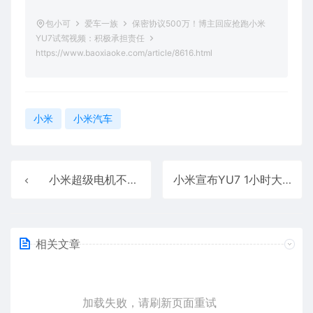
包小可
爱车一族
保密协议500万！博主回应抢跑小米
YU7试驾视频：积极承担责任
https://www.baoxiaoke.com/article/8616.html
小米
小米汽车
小米超级电机不仅是自研 雷军：怕被网上人喷 都没找代工厂
小米宣布YU7 1小时大定突破289000台 雷军：再次感谢大家支持
相关文章
加载失败，请刷新页面重试