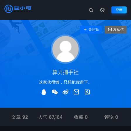
登录
关注Ta
发私信
算力捕手社
这家伙很懒，只想把你留下。
文章 92
人气 67,164
收藏 0
评论 0