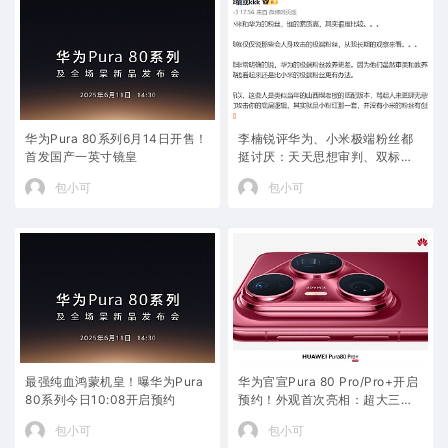
华为Pura 80系列6月14日开售！
李楠锐评华为、小米极端粉丝都
首发国产一英寸镜皇
挺讨厌：天天思想审判、双标、
搞攻击
包小可
包小可
最强纯血鸿蒙机皇！曝华为Pura
华为官宣Pura 80 Pro/Pro+开启
80系列今日10:08开启预约
预约！外观首次亮相：超大三角
镜头模组
包小可
包小可