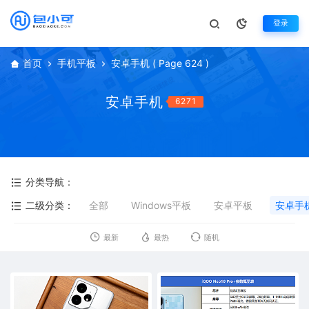
登录
首页
手机平板
安卓手机
( Page 624 )
安卓手机
6271
分类导航：
二级分类：
全部
Windows平板
安卓平板
安卓手
最新
最热
随机