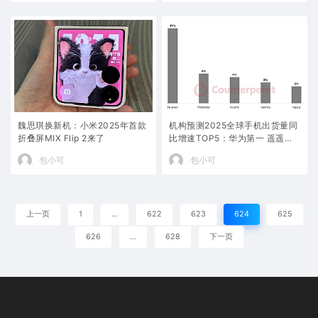
魏思琪换新机：小米2025年首款
机构预测2025全球手机出货量同
折叠屏MIX Flip 2来了
比增速TOP5：华为第一 遥遥领
先小米苹果等
包小可
包小可
上一页
1
…
622
623
624
625
626
…
628
下一页