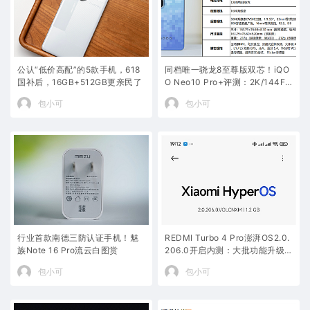
公认“低价高配”的5款手机，618
同档唯一骁龙8至尊版双芯！iQO
国补后，16GB+512GB更亲民了
O Neo10 Pro+评测：2K/144FP
S爽玩吃鸡
包小可
包小可
行业首款南德三防认证手机！魅
REDMI Turbo 4 Pro澎湃OS2.0.
族Note 16 Pro流云白图赏
206.0开启内测：大批功能升级
改进
包小可
包小可