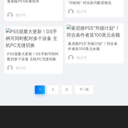
最新版PS5容量缩水
“印钞机” 对比前代断层领先
包小可
包小可
索尼推PS5“升级计划”！符合条
件者送100美元余额
PS5迎重大更新！DS手柄可同时
包小可
配对多个设备 主机PC无缝切换
包小可
1
2
3
下一页