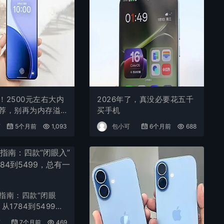
！2500元左右大内
2026年了，真没必要花五千
荐，别再为内存溢
买手机
税
可
5个月前
1,093
包小可
6个月前
688
指南：四款“闭眼
从1784到5499，
适合你
可
7个月前
469