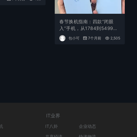
春节换机指南：四款“闭眼
入”手机，从1784到5499，
总有一台适合你
包小可
7个月前
2,505
IT业界
机
IT八卦
企业动态
共享经济
快递物流