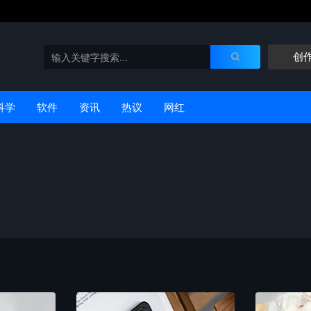
创
科学
软件
资讯
热议
网红