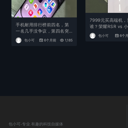
7999元买高端机
手机耐用排行榜前四名，第
谁？荣耀RSR vs 小
一名几乎没争议，第四名突
a，春节换机终极对
包小可
6个
然逆袭
包小可
6个月前
1,185
包小可-专业.有趣的科技自媒体