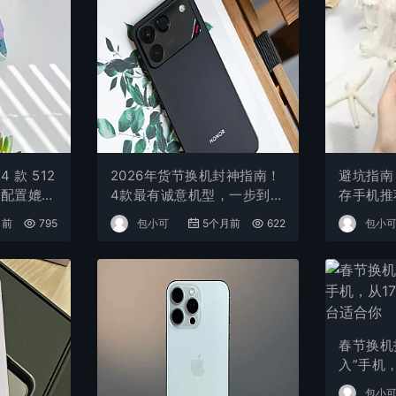
 款 512
2026年货节换机封神指南！
避坑指南
，配置媲美
4款最有诚意机型，一步到位
存手机推
512GB才不亏
价交智商
月前
795
包小可
5个月前
622
包小
春节换机
入”手机，
总有一台
包小