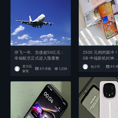
停飞一年、负债超50亿元：
2500 元档闭眼冲！4
幸福航空正式进入预重整
GB 中端新机封神
旗舰，早买早享受
算力玩
包小可
5个
3个月前
1,239
家馆