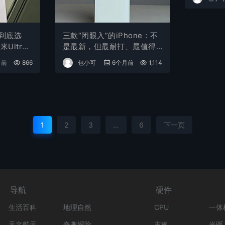
，到底选
三款“闭眼入”的iPhone：不
米Ultr
是最新，但最耐打、最值得
决
买
月前
866
包小可
6个月前
1,114
1
2
3
…
6
下一页
导航
硬件
生活百科
地理自然
CPU
一体
天文航天
奇趣探险
主板
光驱