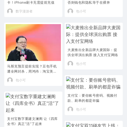
卡！iPhone刷卡无需提前充值
否则钱包和隐私等于在裸奔
数字漫游者
包小可
大麦推出全新品牌大麦国际：提
供全球演出购票 接入支付宝网络
包小可
马斯克预言提前实现？豆包手机
遭全网封杀，周鸿祎：淘宝美团
天要塌了
包小可
支付宝：要你账号密码、视频付
款、刷单的都是诈骗
包小可
支付宝数字重建文澜阁 让《四库
全书》真正“活”了起来