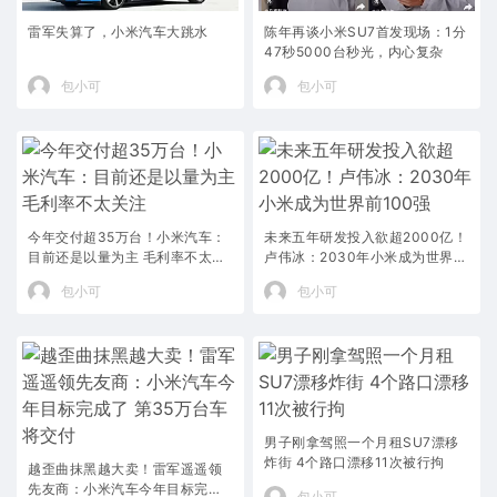
雷军失算了，小米汽车大跳水
陈年再谈小米SU7首发现场：1分
47秒5000台秒光，内心复杂
包小可
包小可
今年交付超35万台！小米汽车：
未来五年研发投入欲超2000亿！
目前还是以量为主 毛利率不太关
卢伟冰：2030年小米成为世界前
注
100强
包小可
包小可
男子刚拿驾照一个月租SU7漂移
炸街 4个路口漂移11次被行拘
越歪曲抹黑越大卖！雷军遥遥领
先友商：小米汽车今年目标完成
包小可