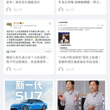
发布！发布后大规模交付
车首次官曝 胡峥楠晒图：帮大家
好好试一下都在等着的车
包小可
包小可
嘲笑小米又成小米？小米高管：
“小米卢伟冰辞职”谣言上热搜！
用户可以喷模仿，但友商喷常因
某数码博主被质疑自导自演造谣
羡慕嫉妒恨
大戏，到底谁才是罪魁祸首？
包小可
包小可