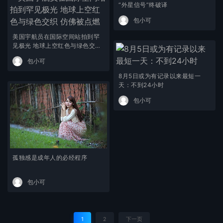
“外星信号”终破译
包小可
美国宇航员在国际空间站拍到罕
见极光 地球上空红色与绿色交织
仿佛被点燃
包小可
8月5日或为有记录以来最短一
天：不到24小时
包小可
孤独感是成年人的必经程序
包小可
1
2
下一页