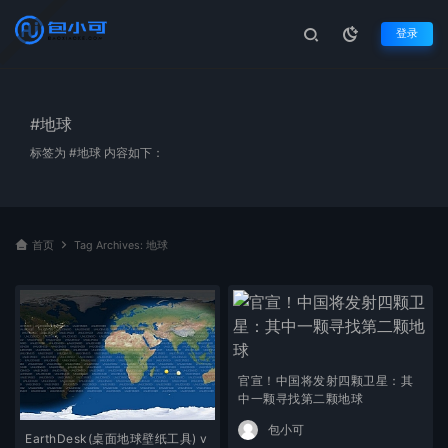
登录
#地球
标签为 #地球 内容如下：
首页
Tag Archives: 地球
官宣！中国将发射四颗卫星：其
中一颗寻找第二颗地球
包小可
EarthDesk(桌面地球壁纸工具) v