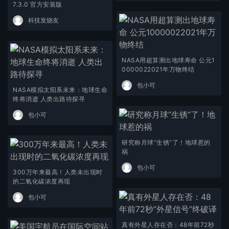
7.3.0 官方安装版
科技发烧友
NASA用超算测出地球寿命 公元1
0000022021年万物终结
包小可
NASA模拟太阳系未来：地球生命
终将消逝 人类出路待探寻
包小可
研究称月球“生锈”了！地球惹的
祸
包小可
300万年来最高！人类未出现时
的二氧化碳浓度再现
包小可
真有外星人存在否：48年前72秒