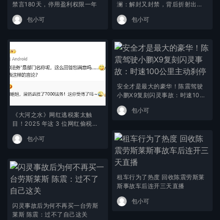
禁言180天，停用盈利权限一年
澜：解封又封禁，背后折射出什
么信号？
包小可
包小可
安全才是最大的豪华！陈震驾驶
小鹏X9复刻闪灵事故：时速100
公里主动刹停
包小可
《大河之水》网红逃税案太触
目！2025 年这 3 位网红偷税翻
车，最高罚 2379 万
包小可
租车行为了热度 回收陈震劳斯莱
斯事故车后连开三天直播
包小可
闪灵事故后为何不再买一台劳斯
莱斯 陈震：过不了自己这关