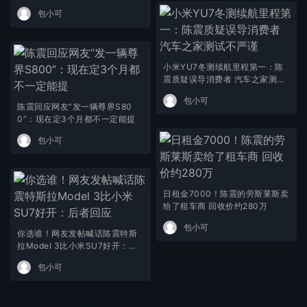
包小可
小米YU7冬测续航里程第一：陈
震质疑误导消费者 汽车之家测试
不严谨
包小可
陈震回应网友“发一辆尊界S80
0”：现在定3个月都不一定能提
包小可
日租金7000！陈震的劳斯莱斯卖
给了租车商 回收价约280万
包小可
你选谁！网友发帖喊话陈震特斯
拉Model 3比小米SU7好开：后
者回应
包小可