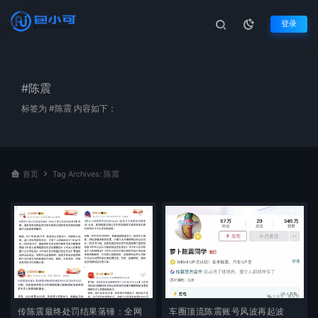
登录
#陈震
标签为 #陈震 内容如下：
首页
Tag Archives: 陈震
传陈震最终处罚结果落锤：全网
车圈顶流陈震账号风波再起波