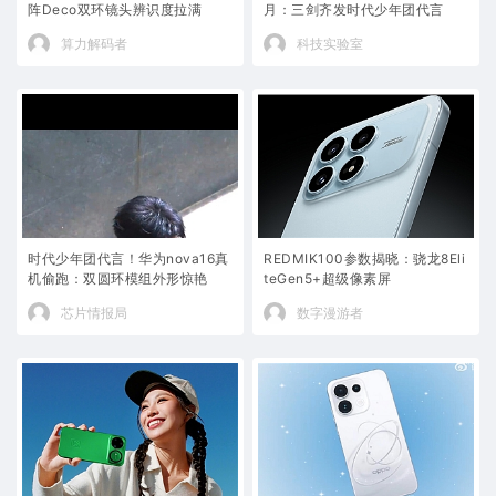
阵Deco双环镜头辨识度拉满
月：三剑齐发时代少年团代言
算力解码者
科技实验室
时代少年团代言！华为nova16真
REDMIK100参数揭晓：骁龙8Eli
机偷跑：双圆环模组外形惊艳
teGen5+超级像素屏
芯片情报局
数字漫游者