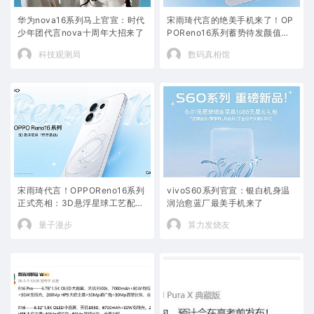
华为nova16系列马上官宣：时代
宋雨琦代言的绝美手机来了！OP
少年团代言nova十周年大招来了
POReno16系列蓄势待发颜值惊
艳
科技观测局
数码真相馆
宋雨琦代言！OPPOReno16系列
vivoS60系列官宣：银白机身温
正式亮相：3D悬浮星球工艺配色
润治愈蓝厂最美手机来了
梦幻
量子漫步
算力发烧友