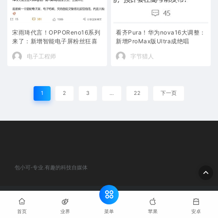
宋雨琦代言！OPPOReno16系列
看齐Pura！华为nova16大调整：
来了：新增智能电子屏粉丝狂喜
新增ProMax版Ultra成绝唱
电子工程师
字节猎人
1
2
3
…
22
下一页
包小可-专业.有趣的科技自媒体
© 2020 包小可-专业.有趣的科技自媒体. All rights reserved
网站地
图
粤ICP备2024184932号-1
菜单
首页
业界
苹果
安卓