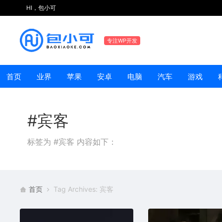
HI，包小可
专注WP开发
首页
业界
苹果
安卓
电脑
汽车
游戏
#宾客
标签为 #宾客 内容如下：
首页
Tag Archives: 宾客