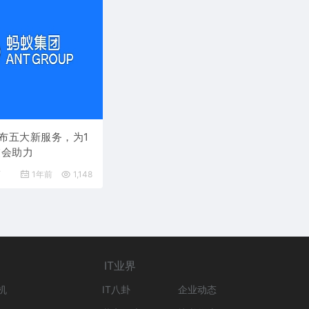
布五大新服务，为1
交会助力
可
1年前
1,148
IT业界
机
IT八卦
企业动态