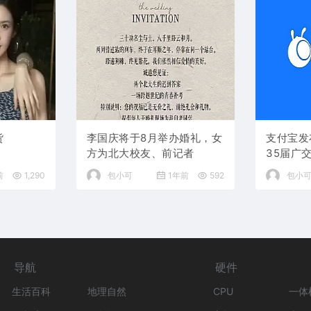
货
李国庆将于8月举办婚礼，女
支付宝发
方为北大校友、前记者
35届广
前
1,290
包小可
1年前
592
包小
导航
硬件
生活百科
地理自然
CPU
一体