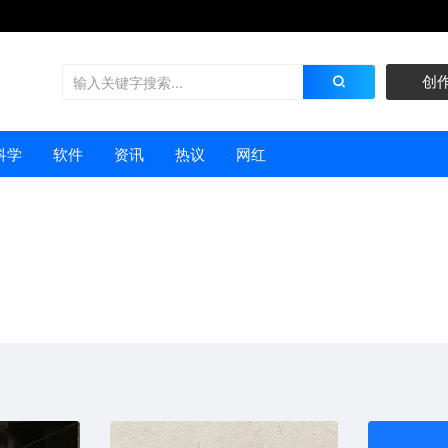
创
科学
软件
资讯
热议
网红