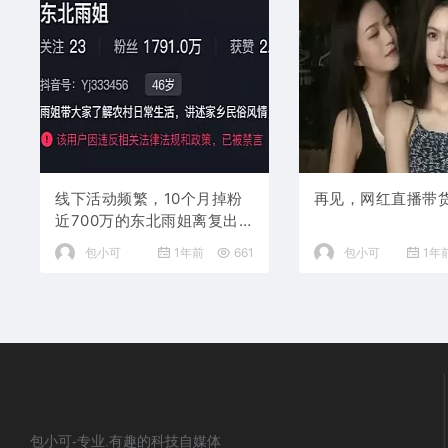
线下活动频繁，10个月掉粉
再见，网红直播带
近700万的东北雨姐离复出
不远了？
包小可
1年前
661
包小可
1年
包小可-专业.有趣的科技自媒体