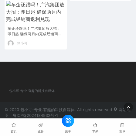
车企还跟吗！广汽集团放大招：
即日起 确保两月内完成经销商返
利兑现
包小可
包小可-专业.有趣的科技自媒体
© 2020 包小可-专业.有趣的科技自媒体. All rights reserved
网站地
图
粤ICP备2024184932号-1
菜单
首页
业界
苹果
安卓