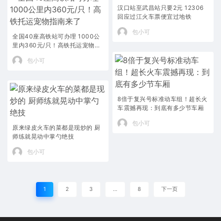
汉口站至武昌站只要2元 12306
回应过江火车票便宜过地铁
包小可
全国40座高铁站可办理 1000公
里内360元/只！高铁托运宠物指
南来了
包小可
8倍于复兴号标准动车组！超长火
车震撼再现：到底有多少节车厢
包小可
原来绿皮火车的菜都是现炒的 厨
师练就晃动中掌勺绝技
包小可
1
2
3
…
8
下一页