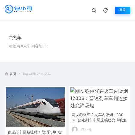
登录
#火车
标签为 #火车 内容如下：
首页
Tag Archives: 火车
网友称乘客在火车内吸烟 1230
6：普速列车车厢连接处允许吸烟
包小可
春运火车票被吐槽！取消订单3次