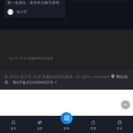
险一金困住，更庆幸没被它绑死
包小可
包小可-专业.有趣的科技自媒体
© 2020 包小可-专业.有趣的科技自媒体. All rights reserved
网站地
图
粤ICP备2024184932号-1
菜单
首页
业界
苹果
安卓