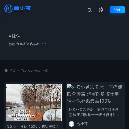
登录
#社保
标签为 #社保 内容如下：
首页
Tag Archives: 社保
外卖业首次养老、医疗保险全覆
盖 淘宝闪购骑士申请社保补贴最
高100%
包小可
35 岁，月薪 4500，我庆幸被五