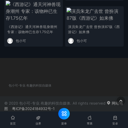
《西游记》通天河神兽现身潮州
演员朱龙广去世 曾扮演87版《西
专家：该物种已生存1.75亿年
游记》如来佛
包小可
包小可
包小可-专业.有趣的科技自媒体
© 2020 包小可-专业.有趣的科技自媒体. All rights reserved
网站地
图
粤ICP备2024184932号-1
菜单
首页
业界
苹果
安卓