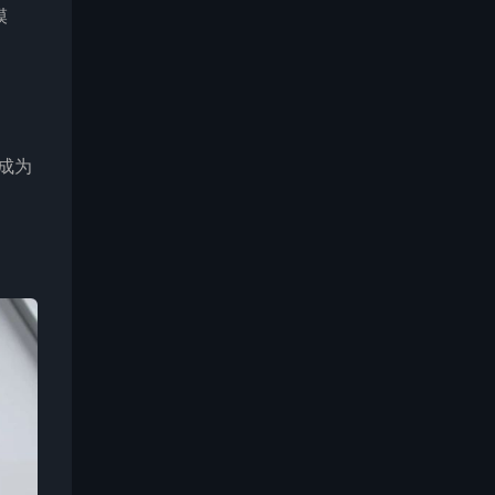
模
将成为