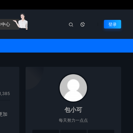
作中心
登录
1,385
包小可
更加
每天努力一点点