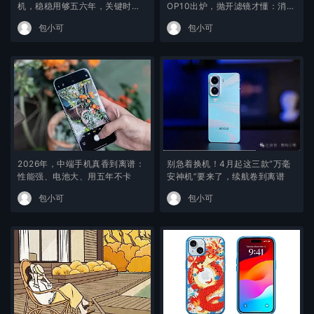
机，稳稳用够五六年，关键时刻
OP10出炉，抛开滤镜才懂：消费
从不掉链子
者只认这一点
包小可
包小可
2026年，中端手机真香到离谱：
别急着换机！4月起这三款“万毫
性能强、电池大、用五年不卡
安神机”要来了，续航卷到离谱
包小可
包小可