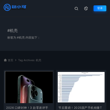
登录
#机壳
标签为 #机壳 内容如下：
首页
Tag Archives: 机壳
2026 口碑封神！3 款零差评手
节后重磅！2025国产手机销量T