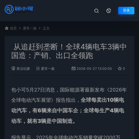
登录
首页
爱车一族
正文
从追赶到垄断！全球4辆电车3辆中
国造：产销、出口全领跑
算法玩家
爱车一族
2026-05-27 13:00:05
0
8
包小可5月27日消息，国际能源署最新发布《2026年
全球电动汽车展望》报告指出，
全球每卖出10辆电
动汽车，有6辆来自
中国
车企；全球每生产4辆电
动车，就有3辆是中国制造
。
报告显示，2025年全球电动汽车销量突破2000万