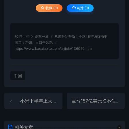
收藏 (0)
点赞 (
0
)
包小可
爱车一族
从追赶到垄断！全球4辆电车3辆中
国造：产销、出口全领跑
https://www.baoxiaoke.com/article/136050.html
中国
小米下半年上大型车！卢伟冰：近八成用户弃ModelY选YU7
巨亏157亿美元扛不住了！本田放弃纯电专属平台路线
相关文章