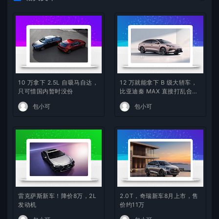
10 万拿下 2.5L 自吸马自达，
12 万就能拿下 B 级大轿车，
只可惜国内暂时没份
比亚迪秦 MAX 直接打乱合资
定价逻辑
包小可
包小可
雷克萨斯新车！降价8万，2L
2.0T，奇瑞新车8月上市，售
发动机
价约11万