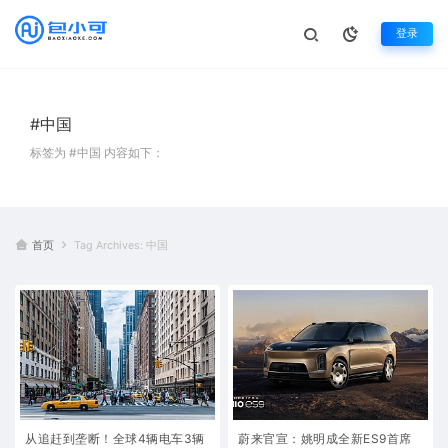
登录
#中国
标签为 #中国 内容如下：
首页
Tag Archives: 中国
从追赶到垄断！全球4辆电车3辆
蔚来官宣：姚明成全新ES9首席