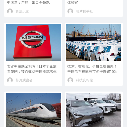
中国造：产销、出口全领跑
体验官
算法玩家
芯片捕手社
市占率暴跌至18%！日本车企放
技术、智能化、价格全栈领先！
弃硬刚：转而效仿中国模式求生
中国电车在欧洲市占率首破15%
芯片观察者
科技真相馆