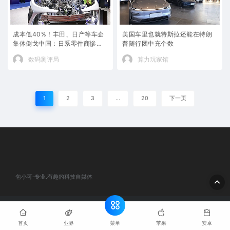
成本低40%！丰田、日产等车企
美国车里也就特斯拉还能在特朗
集体倒戈中国：日系零件商惨被
普随行团中充个数
抛弃
数码测评局
算力玩家馆
1
2
3
…
20
下一页
包小可-专业.有趣的科技自媒体
© 2020 包小可-专业.有趣的科技自媒体. All rights reserved
网站地
图
粤ICP备2024184932号-1
菜单
首页
业界
苹果
安卓