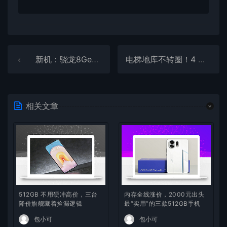
新机：骁龙8Gen 5影像旗舰手机；6.6英寸旗舰新机
电梯地库不转圈！4 台弱信号战神，地下室 / 高铁 / 人堆全程稳网
相关文章
512GB 不用硬冲高价，三台
内存全线涨价，2000元出头
降价旗舰藏着捡漏逻辑
最“实用”的三款512GB手机
包小可
包小可