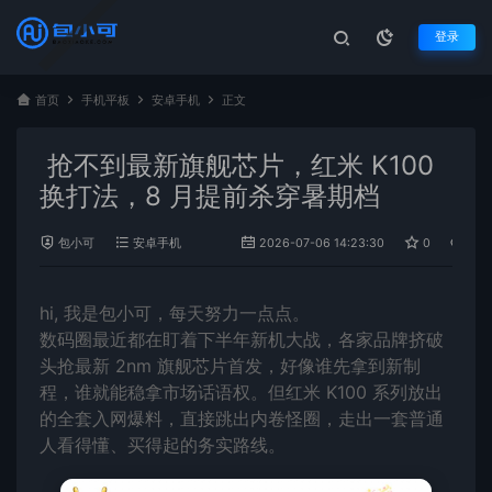
登录
首页
手机平板
安卓手机
正文
抢不到最新旗舰芯片，红米 K100
换打法，8 月提前杀穿暑期档
包小可
安卓手机
2026-07-06 14:23:30
0
513
hi, 我是包小可，每天努力一点点。
数码圈最近都在盯着下半年新机大战，各家品牌挤破
头抢最新 2nm 旗舰芯片首发，好像谁先拿到新制
程，谁就能稳拿市场话语权。但红米 K100 系列放出
的全套入网爆料，直接跳出内卷怪圈，走出一套普通
人看得懂、买得起的务实路线。