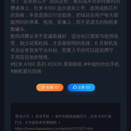
为了 “首发新芯片” 抬高定价，最后成本全部转嫁到消
费者身上。红米 K100 这次提前上市、选用成熟芯片
的策略，本质是跳出行业套路，把钱花在用户每天都
能用到的屏幕、电池、影像上，而不是虚无的制程参
数噱头。
数码消费从来不是越新越好，适合自己预算与使用场
景，能少花冤枉钱，才是最聪明的选择。8 月新机发
布后会有首发平台补贴，想要入手的可以提前蹲守，
不用盲目加价预售。
#红米 K100 系列 #2026 暑期新机 #中端性价比手机
#购机避坑指南
收藏 (0)
点赞 (
0
)
包小可
安卓手机
抢不到最新旗舰芯片，红米 K100 换
打法，8 月提前杀穿暑期档
https://www.baoxiaoke.com/article/137527.html