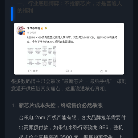
一、行业底层博弈：不抢新芯片，才是普通人
的福利
很多数码博主只会鼓吹 “最新芯片 = 最强手机”，却刻
意避开供应链真实痛点，这里说透核心真相。
新芯片成本失控，终端售价必然暴涨
台积电 2nm 产线产能有限，各大品牌抢单需要付
出高额预付款，如果红米强行等骁龙 8E6，整机
起步价会直接突破 3500 元，彻底脱离学生、上