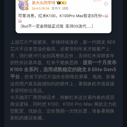
上游芯片产能紧张、存储持续涨价，新一代骁龙 8E6
芯片不仅拿货溢价极高，还要等到年末才能量产上
市，强行硬冲只会抬高整机定价，丢掉红米深耕多年
的性价比基本盘。红米干脆换思路：
提前一个月发布
K100 全系列，选用成熟稳定的骁龙 8 Elite Gen5
平台
，把省下的芯片溢价全部堆在屏幕、电池、影像
这些用户真实能感知到的硬件上，暑期换机市场直接
杀穿同价位竞品。
今天抛开厂商营销话术，拆解红米这次避内卷的底层
商业逻辑，同时把 K100、K100 Pro Max 两款主力机
型配置、优缺点、定价预期一次性扒透，准备暑期换
新机的建议收藏。