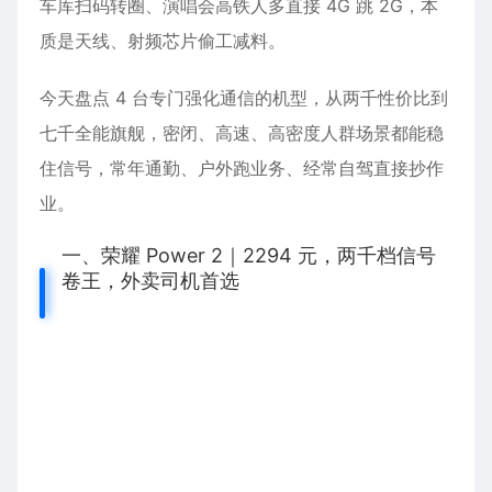
车库扫码转圈、演唱会高铁人多直接 4G 跳 2G，本
质是天线、射频芯片偷工减料。
今天盘点 4 台专门强化通信的机型，从两千性价比到
七千全能旗舰，密闭、高速、高密度人群场景都能稳
住信号，常年通勤、户外跑业务、经常自驾直接抄作
业。
一、荣耀 Power 2｜2294 元，两千档信号
卷王，外卖司机首选