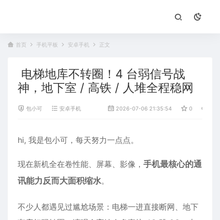
首页
手机平板
安卓手机
正文
电梯地库不转圈！4 台弱信号战
神，地下室 / 高铁 / 人堆全程稳网
包小可
安卓手机
2026-07-06 21:35:54
0
628
hi, 我是包小可，每天努力一点点。
现在新机全在卷性能、屏幕、影像，
手机最核心的通
讯能力反而大面积缩水
。
不少人都遇见过尴尬场景：电梯一进直接断网、地下