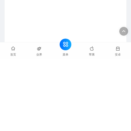
菜单
首页
业界
苹果
安卓
配套硬核配置：天玑 8500、6.79 英寸 1.5K 120Hz
护眼直屏、
10080mAh 超大电池 + 80W 快充
、
IP69K 抗摔防水、对称双扬。
适合人群：网约车、外卖、工地、经常出入地下室，