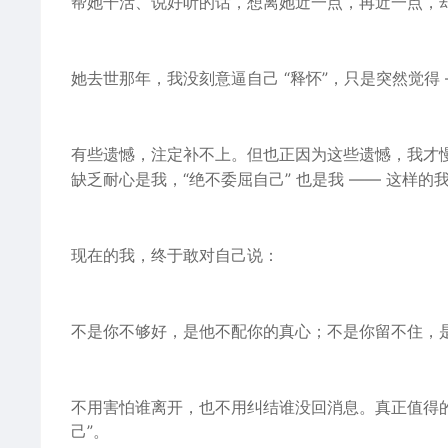
帮她干活、说好听
的话
，想离她近一点，再近一点，
她去世那年，我没刻意逼自己 “释怀”，只是突然觉得 
有些遗憾，注定补不上。但也正因为这些遗憾，我才
缺乏耐心是我，“绝不委屈自己” 也是我 —— 这样
现在的我，终于敢对自己说：
不是你不够好，是他不配你的真心；不是你留不住，是
不用害怕谁离开，也不用纠结谁没回消息。真正值得的
己”。