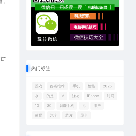
糖，
忙”
热门标签
游戏
好货推荐
手机
性能
2025
水
的是
V
骁龙
iPhone
时间
10
80
智能手机
元
用户
荣耀
汽车
芯片
显卡