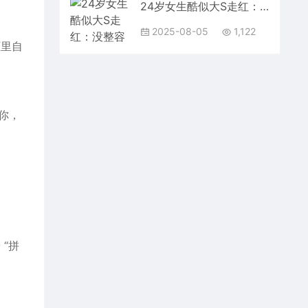
24岁女生酷似大S走红：没整容
2025-08-05
1,122
框里自
你，
“拼