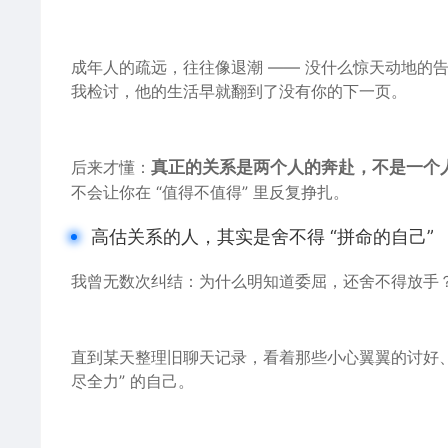
成年人的疏远，往往像退潮 —— 没什么惊天动地的
我检讨，他的生活早就翻
到了
没有
你的
下一页。
后来才懂：
真正的关系是两
个人
的奔赴，不
是一个
不会让你在 “值得不值得” 里反复挣扎。
高估关系的人，其实是舍不得 “拼命的自己”
我曾无数次纠结：
为什么
明知道委屈，还舍不得放手
直到某天整理旧
聊天记录
，看着那些小心翼翼的讨好、
尽全力” 的自己。