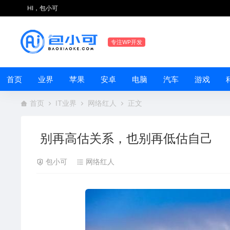
HI，包小可
专注WP开发
首页
业界
苹果
安卓
电脑
汽车
游戏
首页
IT业界
网络红人
正文
别再高估关系，也别再低估自己
包小可
网络红人