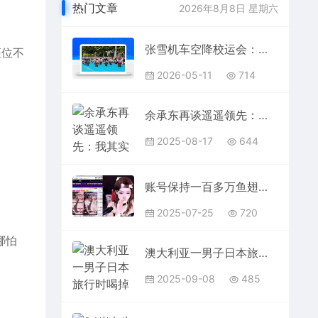
热门文章
2026年8月8日 星期六
张雪机车空降校运会：是高调炫富，还是草根逆袭的励志教科书？
座位
不
2026-05-11
714
余承东再谈遥遥领先：我其实讲的非常少 只有真正做到了才去说
2025-08-17
644
账号保持一百多万鱼翅！在国外都坐直升机去打野！斗鱼第一神豪实力惊呆女主播：到底怎么赚的！
2025-07-25
720
哪怕
澳大利亚一男子日本旅行时喝掉墓前贡品：遭群批后道歉
2025-09-08
485
。