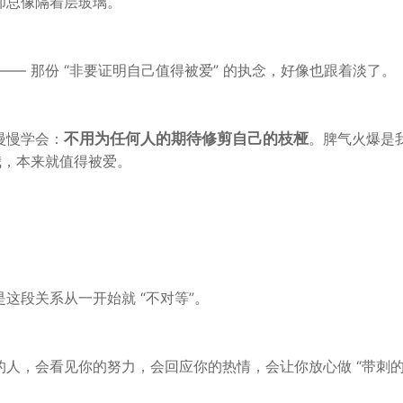
却总像隔着层玻璃。
—— 那份 “非要证明自己值得被爱” 的执念，好像也跟着淡了。
慢慢学会：
不用为任何人的期待修剪
自己的
枝桠
。脾气火爆是
的我，本来就值得被爱。
这段关系从一开始就 “不对等”。
人，会看见你的努力，会回应你的热情，会让你放心做 “带刺