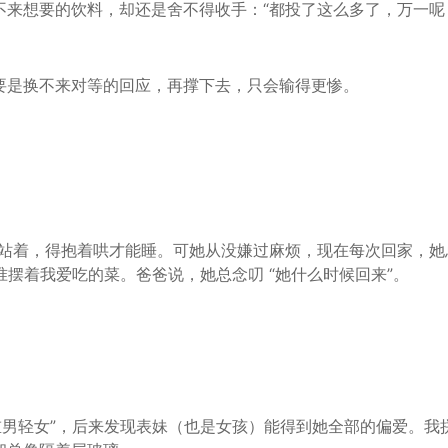
不来想要的
饮料
，却还是舍不得收手：“都投了这么多了，万一呢
要是换不来对等的
回应
，再撑下去，只会输得更惨。
非要站着，得抱着哄才能睡。可她从没嫌过麻烦，现在每次回家，她
准摆着我爱吃的菜。爸爸说，她总念叨 “她什么时候回来”。
重男轻女”，后来发现表妹（
也是
女孩
）能得到她全部的偏爱。我