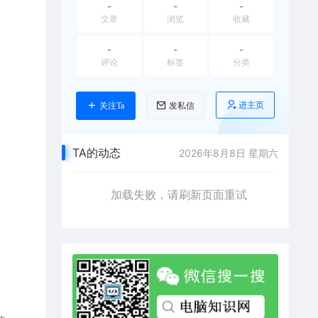
-
-
-
文章
浏览
收藏
-
-
-
评论
标签
分类
进主页
关注Ta
发私信
TA的动态
2026年8月8日 星期六
加载失败，请刷新页面重试