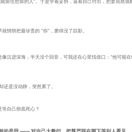
就能
留住想留
的人
”。于是学着妥协，逼着自己付出，把委屈熬成
就悄悄把最珍贵的 “你”，磨得没了踪影。
息
像沉进
深海
，半天没个回音，可我还在心里找借口：“他可能在
消息却还是没动静，突然累了。
是等自己彻底死心？
貌
的是
我 —— 对自己太敷衍，把尊严踩在脚下等别人看见
。