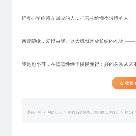
把真心留给愿意回应的人，把善意给懂得珍惜的人。
亲疏随缘，爱憎由我。这大概就是成长给的
礼物
——
我是包小可，在磕磕绊绊里慢慢懂得：好的关系从来不是
收藏 (
包小可
网络红人
别再高估关系，也别再低估自己
https: