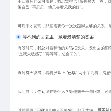
不知道从
什么
时候起，我总觉得 “只要再努力一点，
骗自己 “再忍忍，他总会看见
我的
好”。
可后来才发现，那些需要你一次次踮
脚
去够的关系，早
等不到的回复里，藏着最清楚的答案
有段
时间
，我总对着和他的对话框发呆。发出去的
消
“是我太敏感了”“再等等，总会回的”。
直到有天凌晨，看着
屏幕
上 “已读” 两个字亮着，
我问自己：你到底在等什么？等他施舍一句回复，还
以前觉得 “不回消息的人不礼貌”，那天才懂：
最不礼