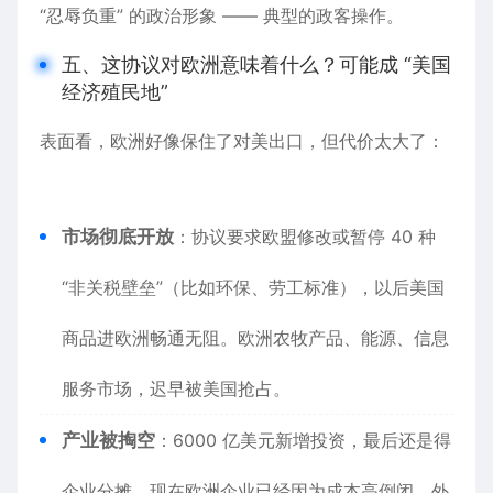
“忍辱负重” 的政治形象 —— 典型的政客操作。
五、这协议对欧洲意味着什么？可能成 “美国
经济殖民地”
表面看，欧洲好像保住了对美出口，但代价太大了：
市场彻底开放
：协议要求欧盟修改或暂停 40 种
“非关税壁垒”（比如
环保
、劳工
标准
），以后美国
商品进欧洲畅通无阻。欧洲农牧产品、能源、信息
服务市场，迟早被美国抢占。
产业被掏空
：6000 亿美元新增投资，最后还是得
企业
分摊。现在欧洲企业已经因为
成本
高倒闭、外