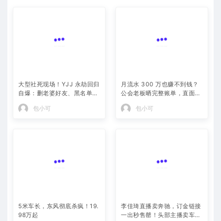
月流水 300 万也赚不到钱？
大型社死现场！YJJ 永劫回归
公会老板晒完整账单，直面黑
自爆：删老婆好友、黑名单躺
奴合同全网争议
包小可
平 PDD，冠军白银局全员白
包小可
给
5米车长，东风彻底杀疯！19.
李佳琦直播卖奔驰，订金链接
98万起
一出秒售罄！头部主播卖车，