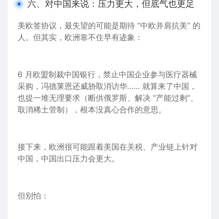
六、对中国来说：压力更大，但底气也更足
美欧签协议，最失望的可能是期待 “中欧并肩抗美”
的
人
。但其实，欧洲靠不住早有迹象：
6 月欧盟制裁中国
银行
，禁止中国企业参与
医疗器械
采购
，冯德莱恩还威胁取消访华…… 就算
来了
中国，
也提一堆无理要求（断供
俄罗斯
、解决 “产能过剩”、
取消
稀土
管制），根本没真心合作的意思。
接下来，欧洲很可能跟着美国在关税、产业链上针对
中国，中国出口压力会更大。
但别怕：