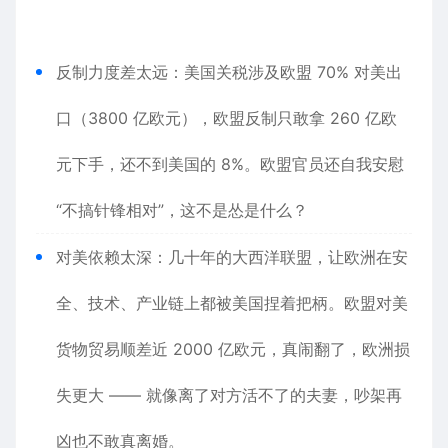
反制力度差太远：
美国关税
涉及欧盟 70% 对美
出
口
（3
80
0 亿欧元），欧盟反制只敢拿 260 亿欧
元下手，还不到美国的 8%。欧盟官员还自我安慰
“不搞针锋相对”，这不是怂是
什么
？
对美依赖太深：几十年的大西洋联盟，让欧洲在安
全、
技术
、产业链上都被美国捏着把柄。欧盟对美
货物贸易顺差近 2000 亿欧元，真闹翻了，欧洲损
失更大 —— 就像离了对方活不了的夫妻，吵架再
凶也不敢真离婚。