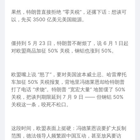
果然，特朗普直接拒绝 “零关税”，还撂下话：想谈可
以，先买 3500 亿
美元
美国
能源
。
僵持到 5 月 23 日，特朗普不耐烦了，说 6 月 1 日起
对欧盟商品加征 50% 关税，钢铝也涨到 50%。
欧盟嘴上说 “怒了”，要对美国波本威士忌、哈雷摩托
车
加征 50% 关税报复，背地里冯德莱恩却给特朗普
打了
电话
“求饶”。特朗普 “宽宏大量” 地暂缓了 50%
关税，把谈判期限延到 7 月 9 日 —— 但钢铝 50%
关税
这一
条，咬死不松口。
这段
时间
，欧盟表面上挺硬：冯德莱恩说要扩大反制
范围，德法领导人频繁跟中国互动，甚至放风要访