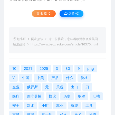
收藏 (0)
点赞 (
0
)
包小可
网友热议
这一份协议，意味着欧洲彻底被美国
经济殖民
https://www.baoxiaoke.com/article/16370.html
10
2021
2025
3
80
9
png
V
中国
中美
产品
什么
价格
企业
俄罗斯
元
关税
出口
刀
医疗
医疗器械
协议
历史
取消
吐槽
安全
对比
小时
就业
就能
工具
市场
德国
意大利
成本
技术
投资