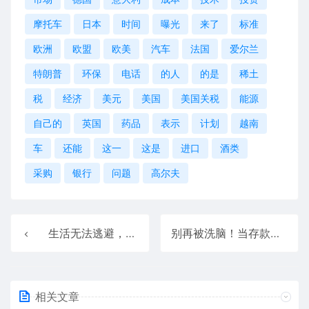
摩托车
日本
时间
曝光
来了
标准
欧洲
欧盟
欧美
汽车
法国
爱尔兰
特朗普
环保
电话
的人
的是
稀土
税
经济
美元
美国
美国关税
能源
自己的
英国
药品
表示
计划
越南
车
还能
这一
这是
进口
酒类
采购
银行
问题
高尔夫
生活无法逃避，但可以选择
别再被洗脑！当存款超过50万意味着什么？恭喜你变成了“有钱人”
相关文章