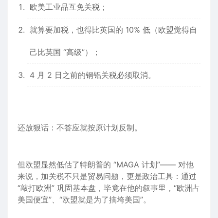
欧美
工业品互免关税；
就算要加税，也得比英国的 10% 低（欧盟觉得自
己比英国 “高级”）；
4 月 2 日之前的钢铝关税必须
取消
。
还放狠话：不答应就按原
计划
反制。
但欧盟显然低估了特朗普的 “MAGA 计划”—— 对他
来说，加关税不只是贸易
问题
，更是政治
工具
：通过
“敲打欧洲” 巩固基本盘，毕竟在他的叙事里，“欧洲占
美国便宜”、“欧盟就是为了搞垮美国”。