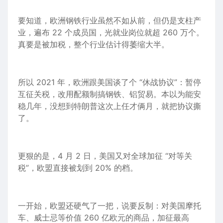
要知道，欧洲钢铁行业虽然不如从前，但仍是支柱产
业，遍布 22 个成员国，光
就业
岗位就超 260 万个。
真要是被加税，整个行业估计得萎缩大半。
所以
2021
年，欧洲跟美国谈了个 “休战协议”：暂停
互征关税，改用配额制搞钢铁、铝贸易。本以为能安
稳几年，没想到特朗普这次上任才俩月，就把协议撕
了。
更狠
的是
，4 月 2 日，美国又对全球加征 “对等关
税”，欧盟直接被划到 20% 的档。
一开始，欧盟还硬气了一把，说要反制：对美国
摩托
车
、威士忌等价值 260 亿欧
元
的商品，加征最高