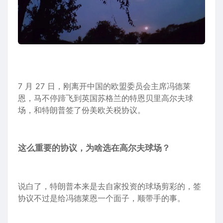
7 月 27 日，刚离开
中国
的
欧盟
委员会主席冯德莱
恩，马不停蹄飞到
英国
苏格兰的特恩贝里
高尔夫
球
场，和
特朗普
签了份美欧
关税
协议
。
这么重要的协议，为啥选在高尔夫球场？
说白了，特朗普本来是去自家
投资
的球场剪彩的，签
协议不过是给冯德莱恩一个面子，顺带手的事。