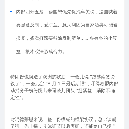
内部四分五裂：
德国
想优先保
汽车
关税，法国喊着
要强硬反制，
爱尔兰
、
意大利
因为自家
酒类
可能被
报复，撒泼打滚要移除反制清单…… 各有各的小算
盘，根本没法形成合力。
特朗普也摸透了欧洲的软肋，一会儿说 “跟
越南
签协
议了”，一会儿定 “8 月 1 日最后期限”，吓得欧盟内部
动摇分子纷纷跳出来逼谈判团队 “赶紧签，消除不确
定性”。
对冯德莱恩来说，签一份模糊的框架协议，总比谈崩
了强：先止损，具体细节以后再撕，
还能
给自己捞个