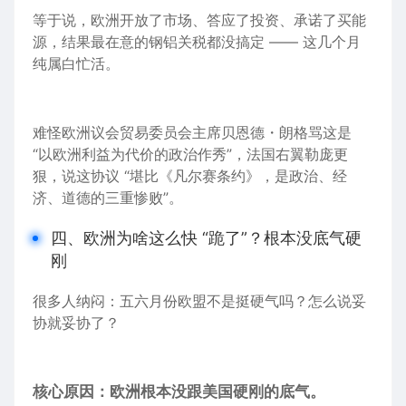
等于说，欧洲开放了市场、答应了投资、承诺了买能
源，结果最在意的钢铝关税都没搞定 —— 这几个月
纯属白忙活。
难怪欧洲议会贸易委员会主席贝恩德・朗格骂这是
“以欧洲利益为代价的政治作秀”，
法国
右翼勒庞更
狠，说这协议 “堪比《凡尔赛条约》，是政治、
经
济
、道德的三重惨败”。
四、欧洲为啥这么快 “跪了”？根本没底气硬
刚
很多人纳闷：五六月份欧盟不是挺硬气吗？怎么说妥
协就妥协了？
核心原因：欧洲根本没跟美国硬刚的底气。