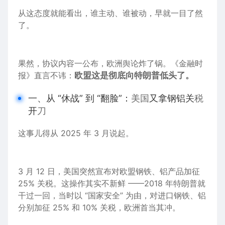
从这态度
就能
看出，谁主动、谁被动，早就一目了然
了。
果然，协议内容一公布，
欧洲
舆论炸了锅。《金融时
报》直言不讳：
欧盟
这是
彻底向特朗普低头了。
一、从 “休战” 到 “翻脸”：
美国
又拿钢铝关
税
开
刀
这事儿得从
2025
年
3
月说起。
3 月 12 日，美国突然宣布对欧盟钢铁、铝
产品
加征
25% 关税。这操作其实不新鲜 ——2018 年特朗普就
干过一回，当时以 “国家
安全
” 为由，对
进口
钢铁、铝
分别加征 25% 和
10
% 关税，欧洲首当其冲。