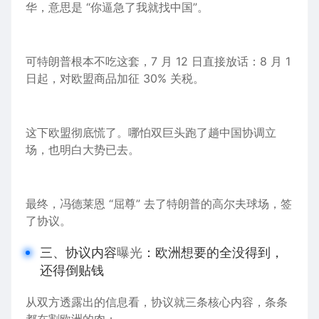
华，意思是 “你逼急了我就找中国”。
可特朗普根本不吃这套，7 月 12 日直接放话：8 月 1
日起，对欧盟商品加征 30% 关税。
这下欧盟彻底慌了。哪怕双巨头跑了趟中国协调立
场，也明白大势已去。
最终，冯德莱恩 “屈尊” 去了特朗普的高尔夫球场，签
了协议。
三、协议内容
曝光
：欧洲想要的全没得到，
还得倒贴钱
从双方透露出的信息看，协议就三条核心内容，条条