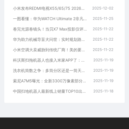
小米发布REDMI电视X55/65/75 2026：Mini LED只要2499元起
2025-12-02
一图看懂：华为WATCH Ultimate 2非凡探索发布 6499元起
2025-11-25
卷完光源卷镜头！当贝X7 Max投影仪评测：纯三色激光已普及 镜头移轴新赛道出现！
2025-11-22
华为助力机械导盲犬问世：实时规划路径、语音交互
2025-11-22
小米空调大卖威胁到传统厂商！美的要求售后停止小米和格力业务：官方回应
2025-11-22
科沃斯扫拖机器人也接入米家APP了：小爱同学一句话控制
2025-11-19
洗衣机筒数之争：多筒分区还是一筒天下 到底哪个好
2025-11-19
索尼A7M5曝光：全新3300万像素部分堆叠式传感器
2025-11-19
中国扫地机器人最新线上销量TOP10出炉：科沃斯、石头、小米米家前三
2025-11-18