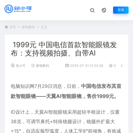
登录
首页
家电数码
正文
1999元 中国电信首款智能眼镜发
布：支持视频拍摄、自带AI
包小可
家电数码
2025-07-31 21:22:36
0
677
电脑知识网7月29日消息，日前，
中国电信
发布其首
款
智能眼镜
——天翼AI智能眼镜，售价1999元。
ID设计上，天翼AI智能眼镜采用超轻半框设计，仅重
38克，可调节鼻托+特殊镜腿设计，镜腿外扩最大
+15°，自适应脸型弧度，人体工学8°前倾角，有效减