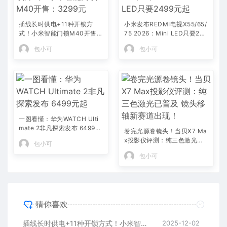
插线长时供电+11种开锁方
小米发布REDMI电视X55/65/
式！小米智能门锁M40开售：
75 2026：Mini LED只要249
3299元
9元起
包小可
包小可
一图看懂：华为WATCH Ulti
mate 2非凡探索发布 6499元
卷完光源卷镜头！当贝X7 Ma
起
x投影仪评测：纯三色激光已
包小可
普及 镜头移轴新赛道出现！
包小可
猜你喜欢
插线长时供电+11种开锁方式！小米智能门锁M40开售：3299元
2025-12-02