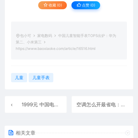
收藏 (0)
点赞 (
0
)
包小可
家电数码
中国儿童智能手表TOP5出炉：华为
第二、小米第三
https://www.baoxiaoke.com/article/16516.html
儿童
儿童手表
1999元 中国电信首款智能眼镜发布：支持视频拍摄、自带AI
空调怎么开最省电：原来空调开到26℃未必最省钱
相关文章