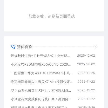
加载失败，请刷新页面重试
猜你喜欢
插线长时供电+11种开锁方式！小米智能门锁M40开售：3299元
2025-12-02
小米发布REDMI电视X55/65/75 2026：Mini LED只要2499元起
2025-12-02
一图看懂：华为WATCH Ultimate 2非凡探索发布 6499元起
2025-11-25
卷完光源卷镜头！当贝X7 Max投影仪评测：纯三色激光已普及 镜头移轴新赛道出现！
2025-11-22
华为助力机械导盲犬问世：实时规划路径、语音交互
2025-11-22
小米空调大卖威胁到传统厂商！美的要求售后停止小米和格力业务：官方回应
2025-11-22
科沃斯扫拖机器人也接入米家APP了：小爱同学一句话控制
2025-11-19