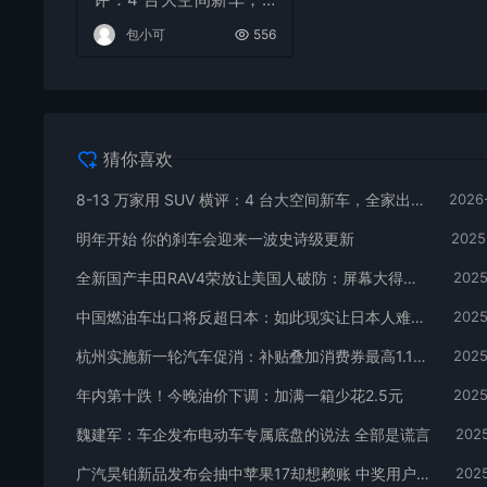
全家出行不挤不憋屈
包小可
556
猜你喜欢
8-13 万家用 SUV 横评：4 台大空间新车，全家出行不挤不憋屈
2026
明年开始 你的刹车会迎来一波史诗级更新
2025
全新国产丰田RAV4荣放让美国人破防：屏幕大得多 还更便宜！
2025
中国燃油车出口将反超日本：如此现实让日本人难以接受
2025
杭州实施新一轮汽车促消：补贴叠加消费券最高1.1万元
2025
年内第十跌！今晚油价下调：加满一箱少花2.5元
2025
魏建军：车企发布电动车专属底盘的说法 全部是谎言
2025
广汽昊铂新品发布会抽中苹果17却想赖账 中奖用户：昊铂玩不起
2025