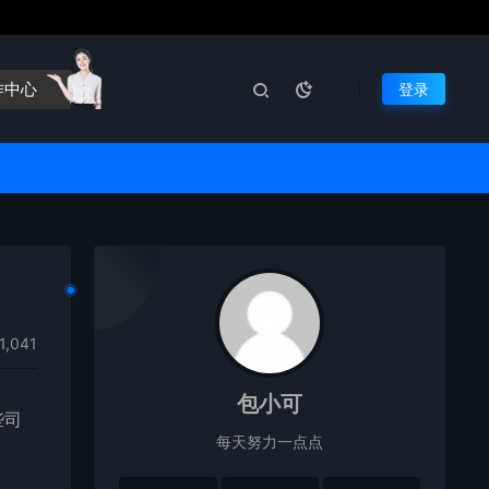
作中心
登录
1,041
包小可
些司
每天努力一点点