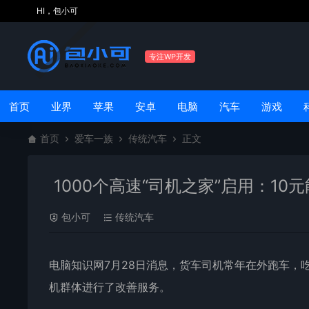
HI，包小可
专注WP开发
首页
业界
苹果
安卓
电脑
汽车
游戏
首页
爱车一族
传统汽车
正文
1000个高速“司机之家”启用：10
包小可
传统汽车
电脑知识网7月28日消息，货车
司机
常年在外跑车，
机群体进行了改善服务。