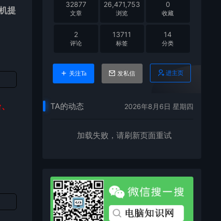
32877
26,471,753
0
司机提
文章
浏览
收藏
2
13711
14
评论
标签
分类
进主页
关注Ta
发私信
台、
TA的动态
2026年8月6日 星期四
加载失败，请刷新页面重试