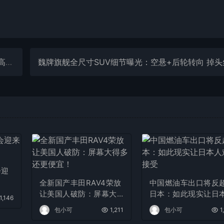
号
会迎
全新国产丰田RAV4荣放
中国燃油车出口将反
让美国人破防：屏幕大
日本：如此现实让日
1,146
得多 还更便宜！
人难以接受
包小可
1,211
包小可
1