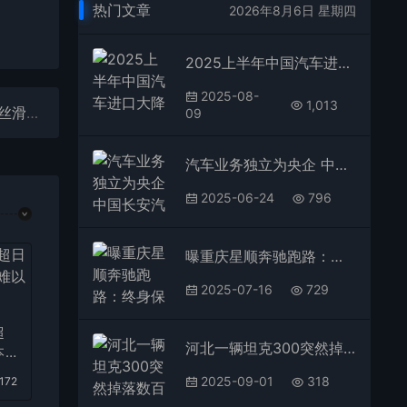
热门文章
2026年8月6日 星期四
2025上半年中国汽车进口大降32%！美日德集体下滑
2025-08-
1,013
魏牌旗舰全尺寸SUV细节曝光：空悬+后轮转向 掉头丝滑非常
09
汽车业务独立为央企 中国长安汽车集团更名为辰致汽车
2025-06-24
796
曝重庆星顺奔驰跑路：终身保养打水漂 车主建群维权
2025-07-16
729
超
河北一辆坦克300突然掉落数百米悬崖 官方通报：1死2伤
本
2025-09-01
318
,172