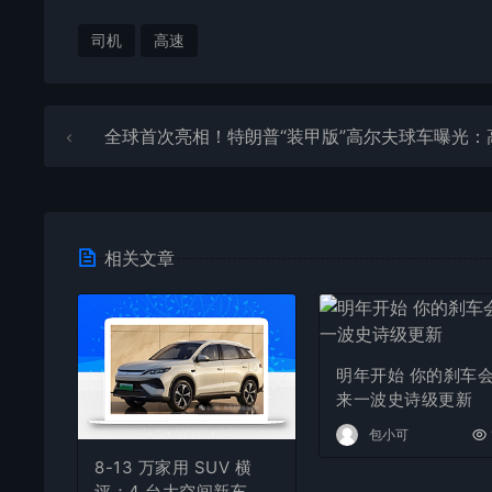
司机
高速
全球首次亮相！特朗普“装甲版”高尔夫球车曝光：高尔夫一
相关文章
明年开始 你的刹车
来一波史诗级更新
包小可
8-13 万家用 SUV 横
评：4 台大空间新车，