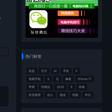
温
。
热门标签
的是
芯片
AI
手机
V
智能手机
3
元
像素
iPhone 17
苹果
特斯拉
2025
9
价格
好货推荐
的人
骁龙
性能
华为