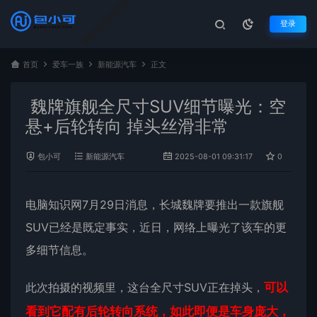
登录
首页
爱车一族
新能源汽车
正文
魏牌旗舰全尺寸SUV细节曝光：空
悬+后轮转向 掉头丝滑非常
包小可
新能源汽车
2025-08-01 09:31:17
0
26
电脑知识网7月29日消息，长城
魏牌
要推出一款
旗舰
SUV已经是既定事实，近日，网络上曝光了该车的更
多细节信息。
此次拍摄的视频里，这台全尺寸SUV正在掉头，
可以
看到它配有后轮转向系统，如此即便是车身庞大，