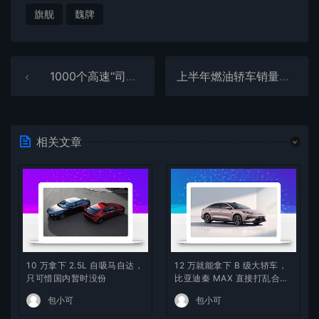
旗舰
魏牌
1000个高速“司机之家”启用：10元能吃饱 免费休息/洗澡/洗衣
上半年燃油轿车销量排名公布：前十仅两款自主品牌车型
相关文章
10 万拿下 2.5L 自吸马自达，
12 万就能拿下 B 级大轿车，
只可惜国内暂时没份
比亚迪秦 MAX 直接打乱合资
定价逻辑
包小可
包小可