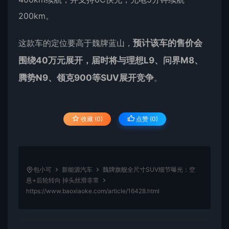
200km。
这款车的定位要高于魏牌蓝山，
预计该车的售价会
围绕40万元展开，届时将与理想L9、问界M8、
腾势N9、领克900等SUV展开竞争
。
收藏 (0)
点赞 (
0
)
包小可
新能源汽车
魏牌旗舰全尺寸SUV细节曝光：空
悬+后轮转向 掉头丝滑非常
https://www.baoxiaoke.com/article/16428.html