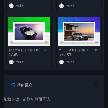
定价逻辑
包小可
包小可
雷克萨斯新车！降价8万，2L
2.0T，奇瑞新车8月上市，售
发动机
价约11万
包小可
包小可
猜你喜欢
加载失败，请刷新页面重试