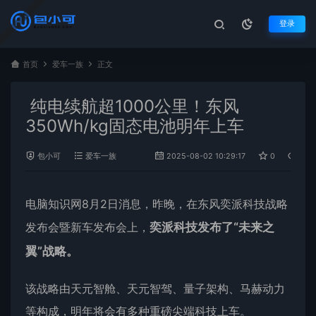
登录
首页
爱车一族
正文
纯电续航超1000公里！东风
350Wh/kg固态电池明年上车
包小可
爱车一族
2025-08-02 10:29:17
0
424
电脑知识网8月2日消息，昨晚，在东风奕派科技战略
发布会暨新车发布会上，
奕派科技发布了“未来之
翼”战略。
该战略由天元智舱、天元智驾、量子架构、马赫动力
等构成，明年将会有多种重磅尖端科技上车。