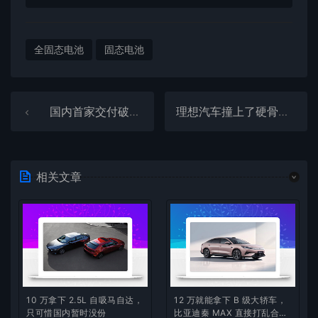
全固态电池
固态电池
国内首家交付破百万的新势力！理想汽车7月交付30731台
理想汽车撞上了硬骨头！东风柳汽再回应“8吨卡车被撞坏”
相关文章
10 万拿下 2.5L 自吸马自达，
12 万就能拿下 B 级大轿车，
只可惜国内暂时没份
比亚迪秦 MAX 直接打乱合资