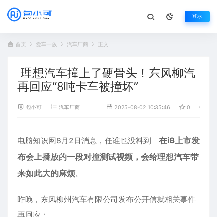
登录
首页
爱车一族
汽车厂商
正文
理想汽车撞上了硬骨头！东风柳汽
再回应“8吨卡车被撞坏”
包小可
汽车厂商
2025-08-02 10:35:46
0
32
电脑知识网8月2日消息，任谁也没料到，
在i8上市发
布会上播放的一段对撞测试视频，会给
理想汽车
带
来如此大的麻烦
。
昨晚，东风柳州汽车有限公司发布公开信就相关事件
再回应：