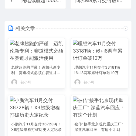
纯电续航超1000公里！东风350Wh/kg固态电池明年上车
问界M8累计交付破6万辆 余承东：8月再交2万 纯电首发华为新技术
相关文章
老牌超跑的严谨！迈凯伦新专
理想汽车11月交付33181辆：
利：赛道模式必须在赛道才能
i6+i8两车累计订单破10万
激活使用
包小可
包小可
小鹏汽车11月交付36728辆！
被传“接手北京现代重庆工厂”
X9超级增程打破历史大定纪录
深蓝汽车回应：有这个计划