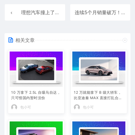
理想汽车撞上了硬骨头！东风柳汽再回应“8吨卡车被撞坏”
连续5个月销量破万！阿维塔7月销量10062辆 同比大涨178%
相关文章
10 万拿下 2.5L 自吸马自达，
12 万就能拿下 B 级大轿车，
只可惜国内暂时没份
比亚迪秦 MAX 直接打乱合资
定价逻辑
包小可
包小可