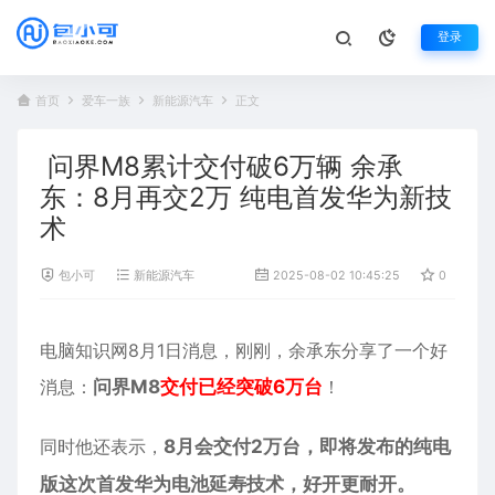
登录
首页
爱车一族
新能源汽车
正文
问界M8累计交付破6万辆 余承
东：8月再交2万 纯电首发华为新技
术
包小可
新能源汽车
2025-08-02 10:45:25
0
9
电脑知识网8月1日消息，刚刚，余承东分享了一个好
消息：
问界M8
交付已经突破6万台
！
同时他还表示，
8月会交付2万台，即将发布的纯电
版这次首发华为电池延寿技术，好开更耐开。