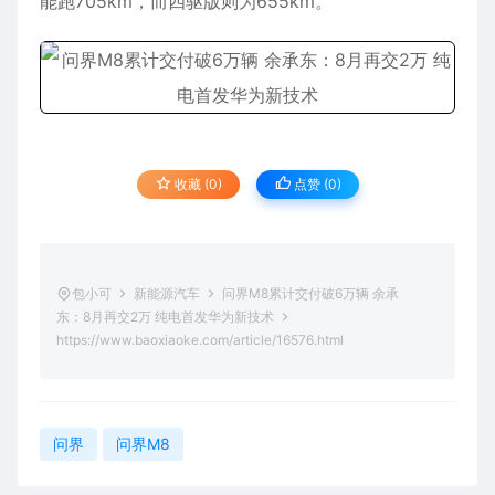
能跑705km，而四驱版则为655km。
收藏 (0)
点赞 (
0
)
包小可
新能源汽车
问界M8累计交付破6万辆 余承
东：8月再交2万 纯电首发华为新技术
https://www.baoxiaoke.com/article/16576.html
问界
问界M8