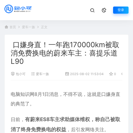
登录
首页
爱车一族
正文
口嫌身直！一年跑170000km被取
消免费换电的蔚来车主：喜提乐道
L90
包小可
爱车一族
2025-08-02 11:53:04
0
466
电脑知识网8月1日消息，不得不说，这就是口嫌身直
的典范了。
日前，
有蔚来ES8车主求助媒体维权，称自己被取
消了终身免费换电的权益
，后引发网络关注。