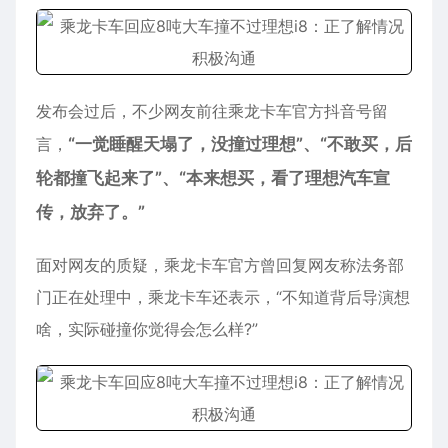
发布会过后，不少网友前往乘龙卡车官方抖音号留
言，
“一觉睡醒天塌了，没撞过理想”、“不敢买，后
轮都撞飞起来了”、“本来想买，看了
理想汽车
宣
传，放弃了。”
面对网友的质疑，乘龙卡车官方曾回复网友称法务部
门正在处理中，乘龙卡车还表示，“不知道背后导演想
啥，实际碰撞你觉得会怎么样?”