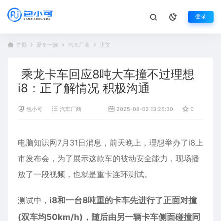
登录
首页
爱车一族
汽车厂商
正文
乘龙卡车回应8吨大车撞不过理想
i8：正了解情况 积极沟通
包小可
汽车厂商
2025-08-02 13:26:30
0
29
电脑知识网7月31日消息，前天晚上，理想举办了i8上
市发布会，为了展示这款车的被动安全能力，现场播
放了一段视频，也就是重卡连环测试。
测试中，
i8和一台8吨重的卡车先进行了正面对撞
(双车均50km/h)，随后由另一辆卡车侧面碰撞同