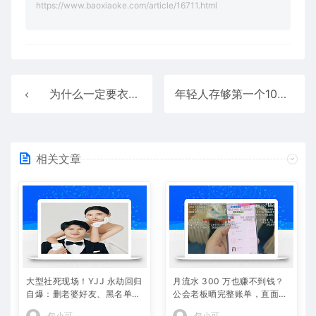
https://www.baoxiaoke.com/article/16711.html
为什么一定要衣锦还乡
年轻人存够第一个10万，需要多久？
相关文章
大型社死现场！YJJ 永劫回归
月流水 300 万也赚不到钱？
自爆：删老婆好友、黑名单躺
公会老板晒完整账单，直面黑
平 PDD，冠军白银局全员白
奴合同全网争议
包小可
包小可