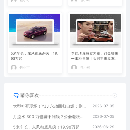
给
5米车长，东风彻底杀疯！19.
李佳琦直播卖奔驰，订金链接
98万起
一出秒售罄！头部主播卖车，
反而说明日子不好过了！
包小可
包小可
猜你喜欢
大型社死现场！YJJ 永劫回归自爆：删老婆好友、黑名单躺平 PDD，冠军白银局全员白给
2026-07-05
月流水 300 万也赚不到钱？公会老板晒完整账单，直面黑奴合同全网争议
2026-07-05
5米车长，东风彻底杀疯！19.98万起
2026-06-29