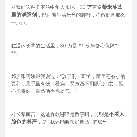
对我们这种养家的中年人来说，30 万更像
柴米油盐
里的润滑剂
，能让被生活压弯的腰杆，稍微挺直那么
一点点。
在退休长辈的生活里，30 万是 **“晚年舒心保障”
**。
邻居张阿姨跟我说过：“孩子们上班忙，家里还有小的
要养，我手里有钱，看病、买东西不用跟他们要，既
不拖累娃，自己活得也硬气。”
对长辈而言，这笔存款哪里是数字啊，分明是
不看人
脸色的尊严
，是 “我还能照顾好自己” 的底气。