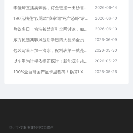
李佳琦直播卖奔驰，订金链接一出秒售罄！头部主播卖车，反而说明日子不好过了！
2026-06-14
190元榴莲“仅退款”商家遭“死亡恐吓”后，一女子买1100件衣服仅退款1000件！“仅退款”的尽头难道是踩缝纫机？
2026-06-10
热议多日！俞浩被禁言引全网讨论，如今微博官方首度公开回应
2026-06-10
东方甄选离职风波后辛巴四大徒弟全员离场！直播带货黄金时代落幕
2026-06-09
包装写着不加一滴水，配料表第一就是水，这届商家的文字游戏玩疯了
2026-05-30
以车重为计税依据正探讨！新能源车越来越重有的重达4吨比轻卡还重：专家痛批
2026-05-27
100%全自研国产显卡里程碑！砺算LX7G100首发评测：能玩3A就已是成功
2026-05-26
包小可-专业.有趣的科技自媒体