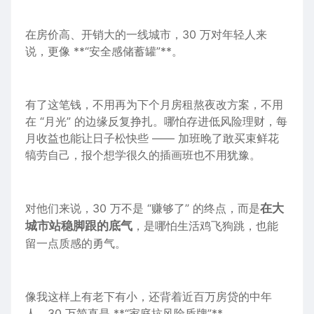
在房价高、开销大的一线城市，30 万对年轻人来
说，更像 **“安全感储蓄罐”**。
有了这笔钱，不用再为下个月房租熬夜改方案，不用
在 “月光” 的边缘反复挣扎。哪怕存进低风险理财，每
月收益也能让日子松快些 —— 加班晚了敢买束鲜花
犒劳自己，报个想学很久的插画班也不用犹豫。
对他们来说，30 万不是 “赚够了” 的终点，而是
在大
城市站稳脚跟的底气
，是哪怕生活鸡飞狗跳，也能
留一点质感的勇气。
像我这样上有老下有小，还背着近百万房贷的中年
人，30 万简直是 **“家庭抗风险盾牌”**。