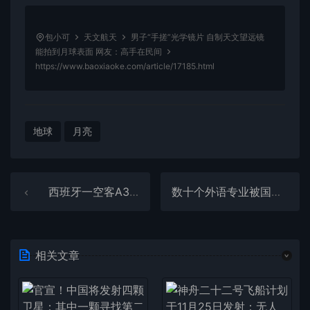
包小可
天文航天
男子“手搓”光学镜片 自制天文望远镜
能拍到月球表面 网友：高手在民间
https://www.baoxiaoke.com/article/17185.html
地球
月亮
西班牙一空客A321起飞后遭鸟击：机头严重受损 被迫返航
数十个外语专业被国内多所大学裁撤：AI背景下 英语专业还有必要吗
相关文章