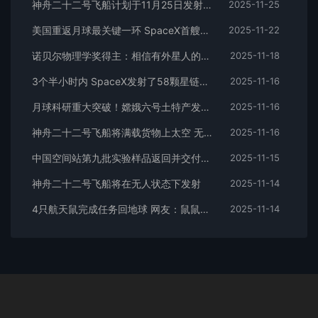
神舟二十二号飞船计划于11月25日发射：无人乘坐
2025-11-25
美国重返月球最关键一环 SpaceX首艘V3助推器测试期间爆炸
2025-11-22
诺贝尔物理学奖得主：相信有外星人的存在
2025-11-18
3个半小时内 SpaceX发射了58颗星链卫星
2025-11-16
月球科研重大突破！嫦娥六号土特产发现“铁锈”
2025-11-16
神舟二十二号飞船将满载货物上太空 无人状态下择机发射
2025-11-16
中国空间站第九批实验样品返回并交付科学家：包含四只太空小鼠
2025-11-15
神舟二十二号飞船将在无人状态下发射
2025-11-14
4只航天鼠完成任务回地球 网友：鼠鼠我啊回地球了
2025-11-14