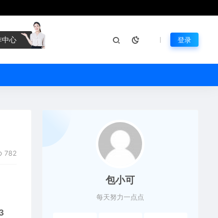
作中心
登录
782
包小可
每天努力一点点
3