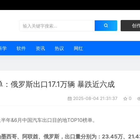
创
科学
软件
资讯
热议
网红
：俄罗斯出口17.1万辆 暴跌近六成
2025-08-04 21:31:37
0
半年&6月
中国
汽车
出口目的地TOP10榜单。
西哥、阿联酋、俄罗斯，出口量分别为：23.45万、21.4