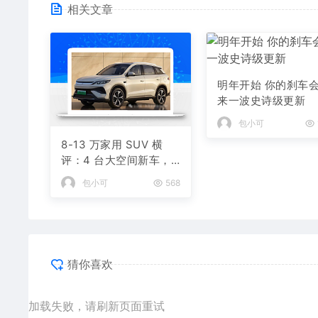
相关文章
明年开始 你的刹车
来一波史诗级更新
包小可
8-13 万家用 SUV 横
评：4 台大空间新车，
全家出行不挤不憋屈
包小可
568
猜你喜欢
加载失败，请刷新页面重试