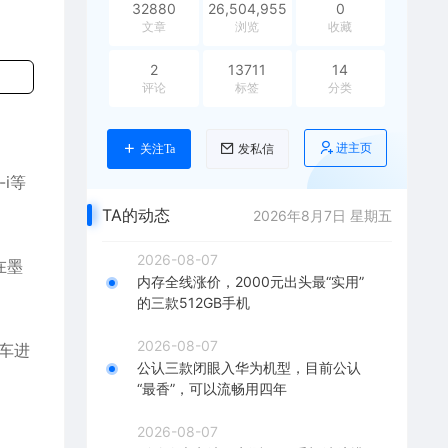
32880
26,504,955
0
文章
浏览
收藏
2
13711
14
评论
标签
分类
进主页
关注Ta
发私信
i等
TA的动态
2026年8月7日 星期五
2026-08-07
在墨
内存全线涨价，2000元出头最“实用”
的三款512GB手机
2026-08-07
汽车进
公认三款闭眼入华为机型，目前公认
“最香”，可以流畅用四年
2026-08-07