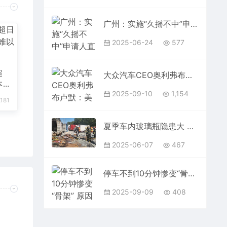
广州：实施“久摇不中”申请人直接领取号牌政策
2025-06-24
577
超
大众汽车CEO奥利弗布卢默：美关税政策已致集团损失数十亿欧元
本
2025-09-10
1,154
,181
夏季车内玻璃瓶隐患大 一车主因放空酒瓶烧了整个车厢
2025-06-07
467
停车不到10分钟惨变“骨架” 原因竟是一团祭祀灰烬
2025-09-09
408