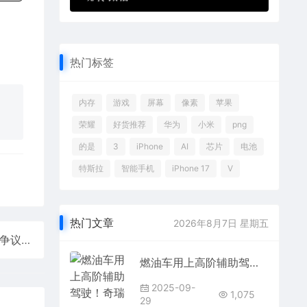
热门标签
内存
游戏
屏幕
像素
苹果
荣耀
好货推荐
华为
小米
png
的是
3
iPhone
AI
芯片
电池
特斯拉
智能手机
iPhone 17
V
热门文章
2026年8月7日 星期五
理想回应理想i8碰撞测试：用的二手卡车 乘龙被卷入争议属无心之举
燃油车用上高阶辅助驾驶！奇瑞新款瑞虎9家族上市：12.79万起
2025-09-
1,075
29