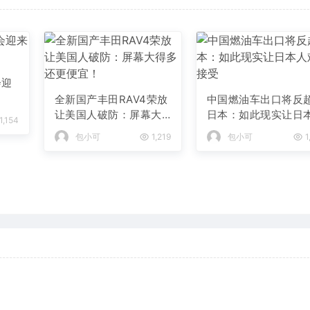
会迎
全新国产丰田RAV4荣放
中国燃油车出口将反
让美国人破防：屏幕大
日本：如此现实让日
1,154
得多 还更便宜！
人难以接受
包小可
1,219
包小可
1