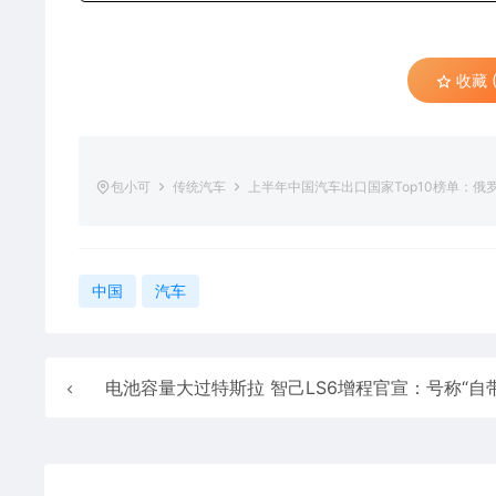
收藏 (
包小可
传统汽车
上半年中国汽车出口国家Top10榜单：俄罗
中国
汽车
电池容量大过特斯拉 智己LS6增程官宣：号称“自带超充桩