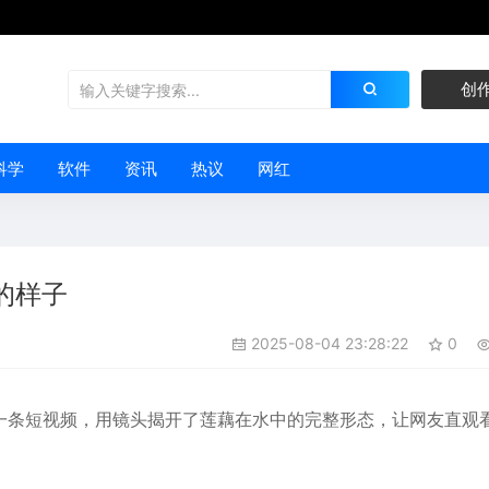
创
科学
软件
资讯
热议
网红
的样子
2025-08-04 23:28:22
0
的一条短视频，用镜头揭开了
莲藕
在水中的完整形态，让网友直观