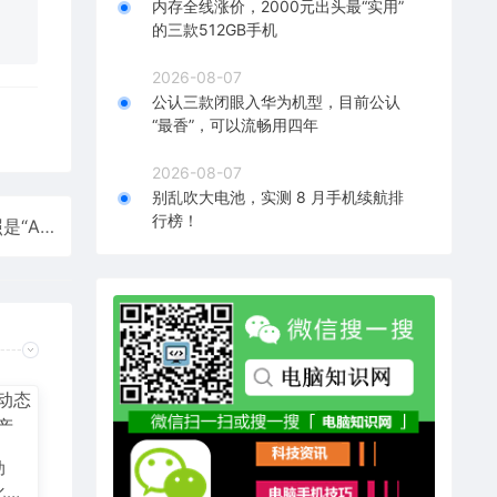
内存全线涨价，2000元出头最“实用”
的三款512GB手机
2026-08-07
公认三款闭眼入华为机型，目前公认
“最香”，可以流畅用四年
2026-08-07
别乱吹大电池，实测 8 月手机续航排
行榜！
1.62米亚裔美女嫁给1.2米印度裔丈夫 网友质疑结婚照是“AI” 新娘反驳
动
化