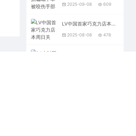
2025-09-08
609
LV中国首家巧克力店本周日关闭：240元最便宜单品曾遭抢购
2025-08-08
478
24小时不间断运行抵6名保洁员！成都首批AI环卫机器人正式上岗
2025-07-03
586
哈啰小北租车上线：免押金租电动车
2025-11-
3,543
17
总投资27.8亿元！海南最大绿色矿山项目投产
2025-06-19
936