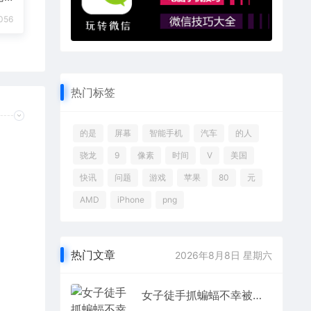
056
热门标签
的是
屏幕
智能手机
汽车
的人
骁龙
9
像素
时间
V
美国
快讯
问题
游戏
苹果
80
元
AMD
iPhone
png
热门文章
2026年8月8日 星期六
女子徒手抓蝙蝠不幸被咬伤手部肿胀 医生：需要打12针