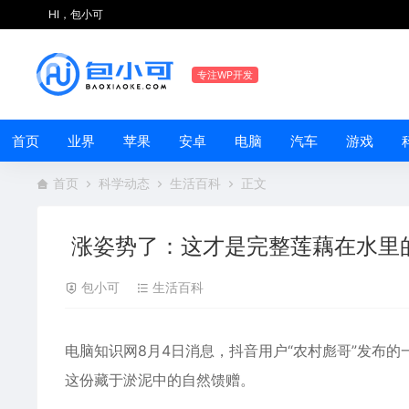
HI，包小可
专注WP开发
首页
业界
苹果
安卓
电脑
汽车
游戏
首页
科学动态
生活百科
正文
涨姿势了：这才是完整莲藕在水里
包小可
生活百科
电脑知识网8月4日消息，抖音用户“农村彪哥”发布
这份藏于淤泥中的自然馈赠。