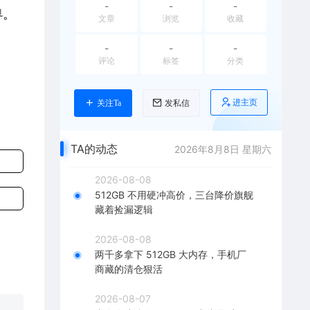
-
-
-
界。
文章
浏览
收藏
-
-
-
评论
标签
分类
进主页
关注Ta
发私信
TA的动态
2026年8月8日 星期六
2026-08-08
512GB 不用硬冲高价，三台降价旗舰
藏着捡漏逻辑
2026-08-08
两千多拿下 512GB 大内存，手机厂
商藏的清仓狠活
2026-08-07