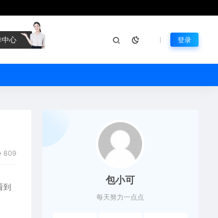
作中心
登录
809
包小可
看到
每天努力一点点