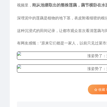
视频里，
刚从池塘取出的整株莲藕，藕节横卧在水
深埋泥中的莲藕是
植物
的地下茎，表皮附着细密的根
这种沉浸式的田间记录，让都市观众首次看清莲藕与
有网友感慨：“原来它们都是一家人，以前只见过菜市
收藏 (