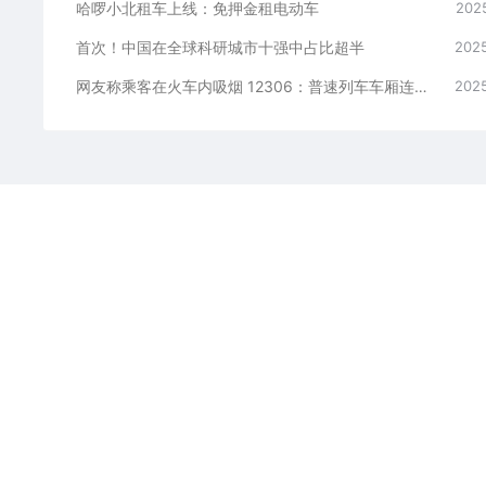
哈啰小北租车上线：免押金租电动车
2025
首次！中国在全球科研城市十强中占比超半
2025
网友称乘客在火车内吸烟 12306：普速列车车厢连接处允许吸烟
2025