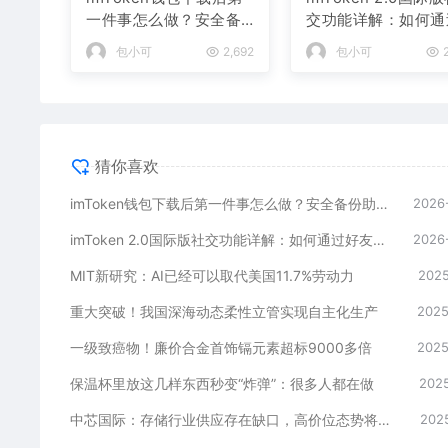
一件事怎么做？安全备
交功能详解：如何通
份助记词是关键
好友找回钱包？
包小可
2,692
包小可
2
猜你喜欢
imToken钱包下载后第一件事怎么做？安全备份助记词是关键
2026
imToken 2.0国际版社交功能详解：如何通过好友找回钱包？
2026
MIT新研究：AI已经可以取代美国11.7%劳动力
2025
重大突破！我国深海动态柔性立管实现自主化生产
2025
一级致癌物！廉价合金首饰镉元素超标9000多倍
2025
保温杯里放这几样东西秒变“炸弹”：很多人都在做
2025
中芯国际：存储行业供应存在缺口，高价位态势将持续
2025