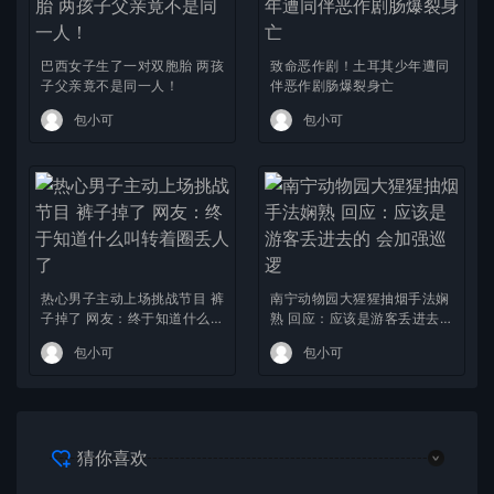
巴西女子生了一对双胞胎 两孩
致命恶作剧！土耳其少年遭同
子父亲竟不是同一人！
伴恶作剧肠爆裂身亡
包小可
包小可
热心男子主动上场挑战节目 裤
南宁动物园大猩猩抽烟手法娴
子掉了 网友：终于知道什么叫
熟 回应：应该是游客丢进去的
转着圈丢人了
会加强巡逻
包小可
包小可
猜你喜欢