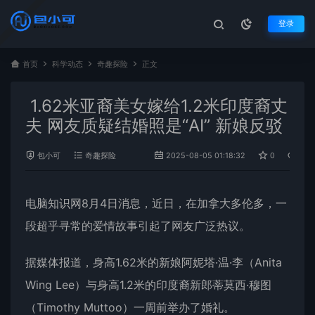
登录
首页
科学动态
奇趣探险
正文
1.62米亚裔美女嫁给1.2米印度裔丈
夫 网友质疑结婚照是“AI” 新娘反驳
包小可
奇趣探险
2025-08-05 01:18:32
0
725
电脑知识网8月4日消息，近日，在
加拿大
多伦多，一
段超乎寻常的爱情故事引起了网友广泛热议。
据媒体报道，身高1.62米的新娘阿妮塔·温·李（Anita
Wing Lee）与身高1.2米的印度裔新郎蒂莫西·穆图
（Timothy Muttoo）一周前举办了婚礼。