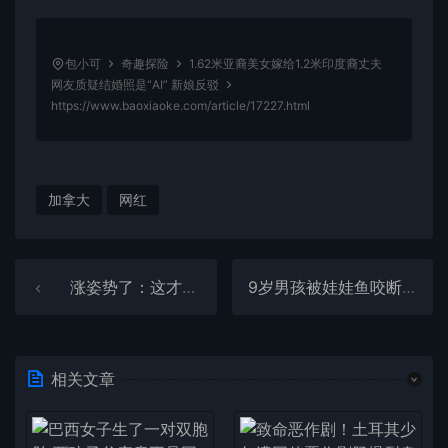
包小可
奇趣探险
1.62米亚裔美女嫁给1.2米印度裔丈夫
网友质疑结婚照是“AI” 新娘反驳
https://www.baoxiaoke.com/article/17227.html
加拿大
网红
涨姿势了：这才是完整莲藕在水里的样子
9岁男孩被娃娃鱼咬断手指 5小时内成功再植断指
相关文章