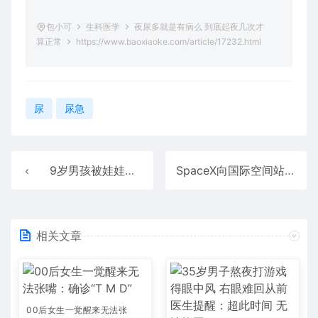
包小可
生科医学
夜尿多就是有病么 到底起夜几次才
算正常
https://www.baoxiaoke.com/article/17232.html
尿
尿急
9岁男孩被娃娃鱼咬断手指 5小时内成功再植断指
SpaceX向国际空间站发射了三种致病细菌
相关文章
00后女生一觉醒来无法张