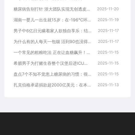
糖尿病告别打针 浙大团队实现无创透皮给药
2025-11-20
湖南一婴儿一出生就15岁：在-196℃环境下被唤醒
2025-11-19
男子中6亿日元瞒着家人欲独自享乐：结果失眠焦虑精神萎靡
2025-11-17
为什么有的人每天一包烟 活到90也没得肺癌
2025-11-17
一个常见的粗粮吃法 正在让血糖飙升！很多人都做错了
2025-11-15
希腊男子为打赌生吞整个汉堡后进ICU：医生直言基本没救了
2025-11-15
盘点7个不知不觉患上糖尿病的习惯：很多人每天都在重复做
2025-11-15
扎克伯格承诺捐款超2000亿美元：在本世纪末治愈所有疾病
2025-11-13