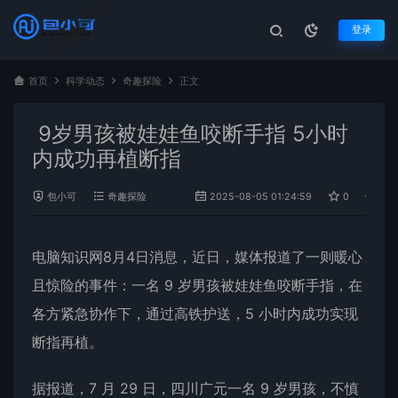
登录
首页
科学动态
奇趣探险
正文
9岁男孩被娃娃鱼咬断手指 5小时
内成功再植断指
包小可
奇趣探险
2025-08-05 01:24:59
0
1,2
电脑知识网8月4日消息，近日，媒体报道了一则暖心
且惊险的事件：一名 9 岁
男孩
被
娃娃鱼
咬断手指，在
各方紧急协作下，通过高铁护送，5 小时内成功实现
断指再植。
据报道，7 月 29 日，四川广元一名 9 岁男孩，不慎