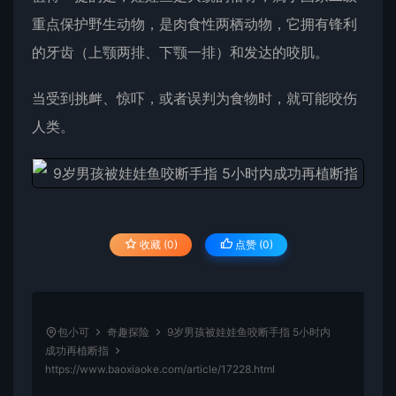
重点保护野生动物，是肉食性两栖动物，它拥有锋利
的牙齿（上颚两排、下颚一排）和发达的咬肌。
当受到挑衅、惊吓，或者误判为食物时，就可能咬伤
人类。
收藏 (0)
点赞 (
0
)
包小可
奇趣探险
9岁男孩被娃娃鱼咬断手指 5小时内
成功再植断指
https://www.baoxiaoke.com/article/17228.html