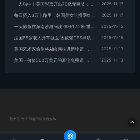
一人独中！美国彩票开出70亿元巨奖：但一次性领取太亏
2025-11-17
每日摄入3万卡路里！韩国美女吃播网红Tzuyang 每年外卖花费近20万元
2025-11-17
一头鲸鱼在海南沙滩搁浅 体长12.2米 重5-6吨 当地：发现时已死亡
2025-11-15
法国85岁老人开车就医 因依赖GPS导航开1500公里到克罗地亚
2025-11-15
英国艺术家偷偷将AI绘画挂进博物馆：数百人参观未发现不妥
2025-11-13
美国一价值500万美元的豪宅免费送：但条件苛刻
2025-11-13
包小可-专业.有趣的科技自媒体
© 2020 包小可-专业.有趣的科技自媒体. All rights reserved
网站地