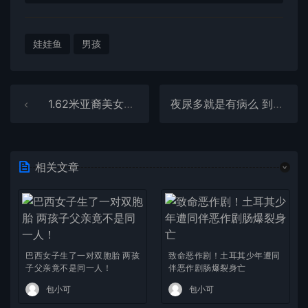
娃娃鱼
男孩
1.62米亚裔美女嫁给1.2米印度裔丈夫 网友质疑结婚照是“AI” 新娘反驳
夜尿多就是有病么 到底起夜几次才算正常
相关文章
巴西女子生了一对双胞胎 两孩
致命恶作剧！土耳其少年遭同
子父亲竟不是同一人！
伴恶作剧肠爆裂身亡
包小可
包小可