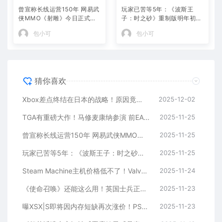
曾宣称长线运营150年 网易武
玩家已苦等5年：《波斯王
侠MMO《射雕》今日正式停
子：时之砂》重制版明年初发
运
布！
包小可
包小可
猜你喜欢
Xbox差点终结在日本的战略！原因竟因一款抱枕
2025-12-02
TGA有重磅大作！马修麦康纳参演 前EA开发者打造
2025-11-25
曾宣称长线运营150年 网易武侠MMO《射雕》今日正式停运
2025-11-25
玩家已苦等5年：《波斯王子：时之砂》重制版明年初发布！
2025-11-25
Steam Machine主机价格低不了！Valve不会亏本补贴
2025-11-24
《使命召唤》还能这么用！英国士兵正使用电子游戏提升“战备水平”
2025-11-23
曝XSX|S即将因内存短缺再次涨价！PS5境况则好很多
2025-11-23