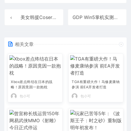
美女韩援Coser澄清：B站号没被夺舍 CJ拍照是自愿的
GDP Win5掌机实测：锐龙AI Max+ 395 70W释放 性能比肩RTX 4060
相关文章
Xbox差点终结在日本的战
TGA有重磅大作！马修麦康纳
略！原因竟因一款抱枕
参演 前EA开发者打造
包小可
包小可