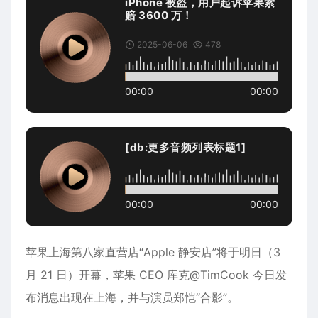
iPhone 被盗，用户起诉苹果索
赔 3600 万！
2025-06-06
478
00:00
00:00
[db:更多音频列表标题1]
00:00
00:00
苹果
上海
第八家直营店“Apple 静安店”将于明日（3
月 21 日）开幕，苹果 CEO
库克
@TimCook 今日发
布消息出现在上海，并与演员郑恺“合影”。