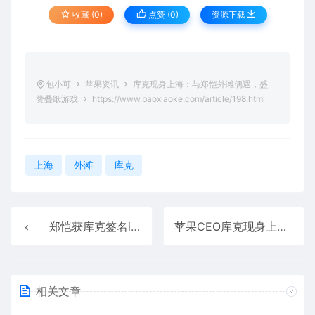
收藏 (0)
点赞 (
0
)
资源下载
包小可
苹果资讯
库克现身上海：与郑恺外滩偶遇，盛
赞叠纸游戏
https://www.baoxiaoke.com/article/198.html
上海
外滩
库克
郑恺获库克签名iPhone！当面建议苹果继续生产mini机型
苹果CEO库克现身上海，首谈苹果生成式AI
相关文章