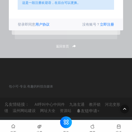
这是一段注册欢迎语，在后台可以更换。
登录即同意
用户协议
没有账号？
立即注册
返回首页
包小可-专业.有趣的科技自媒体
友情链接：
AI呼叫中心中间件
九洛玄通
教开锁
河北变形
缝
温州网站建设
网址大全
资源站
友链申请+
© 2020 包小可-专业.有趣的科技自媒体. All rights reserved
网站地
图
粤ICP备2024184932号-1